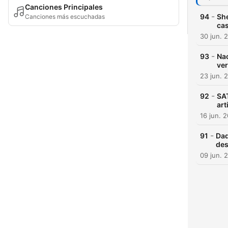
Canciones Principales
-
94
She
Canciones más escuchadas
cas
30 jun. 
-
93
Nac
ver
23 jun. 
-
92
SAT
art
16 jun. 
-
91
Dad
des
09 jun. 