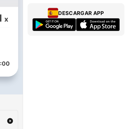
DESCARGAR APP
1
x
:00