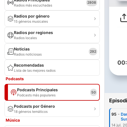
2808
Radios más escuchadas
Radios por género
15 géneros musicales
Radios por regiones
Radios locales
Noticias
292
Radios noticiosas
00
Recomendadas
Lista de las mejores radios
Podcasts
Podcasts Principales
50
Podcasts más populares
Episod
Podcasts por Género
18 géneros temáticos
-
95
Dam
Sus
Música
14 jul. 2