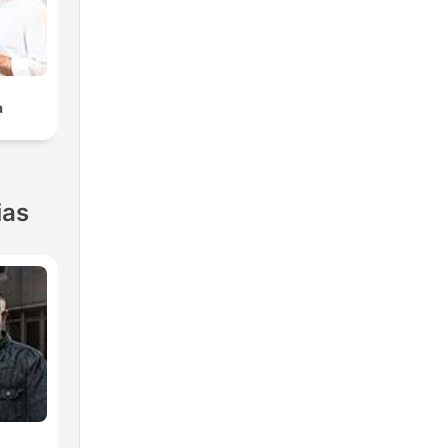
a
ias