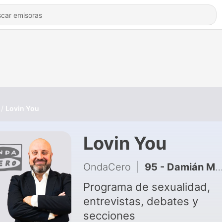
Lovin You
Lovin You
OndaCero
|
95 - Damián Mollá (Barrancas): la entrevista más personal de su carrera | Susana Estrada recuerda la España donde hablar de sexo era delito
Programa de sexualidad,
entrevistas, debates y
secciones