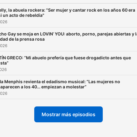
lly, la abuela rockera: "Ser mujer y cantar rock en los años 60 era
i un acto de rebeldía"
2026
ho Gay se moja en LOVIN’ YOU: aborto, porno, parejas abiertas y l
dad de la prensa rosa
2026
ÍN GRECO: “Mi abuelo prefería que fuese drogadicto antes que
ista”
2026
a Menphis revienta el edadismo musical: “Las mujeres no
aparecen a los 40… empiezan a molestar”
2026
Mostrar más episodios