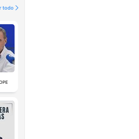
r todo
COPE