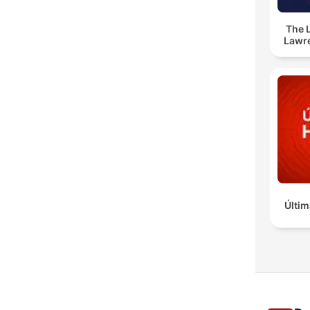
The 
Lawr
Últim