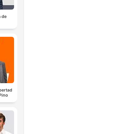
a de
bertad
 Pino