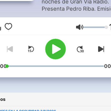
noches de Gran Vía Radio.
Presenta Pedro Riba. Emis
viernes, sábado, domingo 
lunes, de 12 a 3 de la
Volumen
madrugada.
:00
00
ios