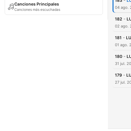
-
183
L
Canciones Principales
04 ago.
Canciones más escuchadas
-
182
L
02 ago.
-
181
LU
01 ago. 
-
180
L
31 jul. 2
-
179
LU
27 jul. 2