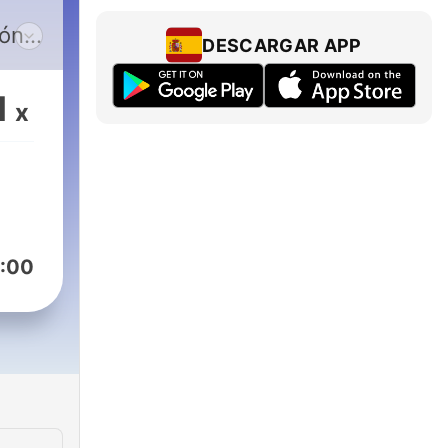
ión
DESCARGAR APP
y
1
x
:00