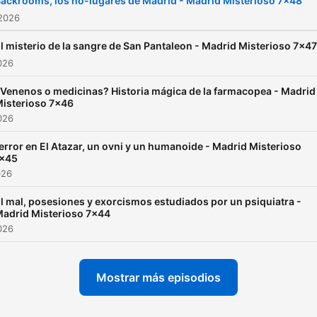
ackrooms, los no-lugares de Madrid - Madrid Misterioso 7x48
 2026
l misterio de la sangre de San Pantaleon - Madrid Misterioso 7x47
2026
Venenos o medicinas? Historia mágica de la farmacopea - Madrid
isterioso 7x46
2026
error en El Atazar, un ovni y un humanoide - Madrid Misterioso
x45
026
l mal, posesiones y exorcismos estudiados por un psiquiatra -
adrid Misterioso 7x44
2026
Mostrar más episodios