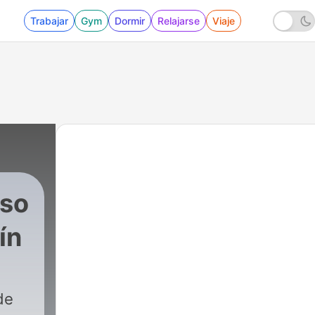
Trabajar
Gym
Dormir
Relajarse
Viaje
oso
ín
de