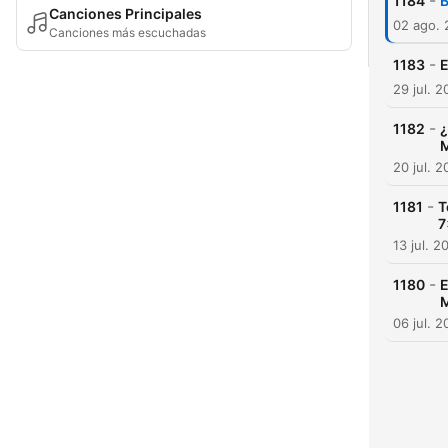
-
1184
B
Canciones Principales
02 ago.
Canciones más escuchadas
-
1183
E
29 jul. 
-
1182
¿
M
20 jul. 
-
1181
T
7
13 jul. 2
-
1180
E
M
06 jul. 