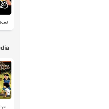
dcast
dia
igal