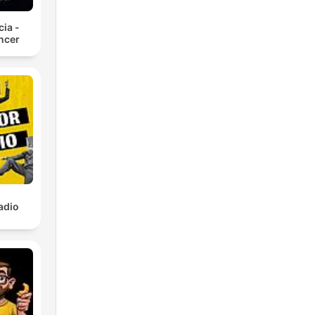
ia -
ncer
radio