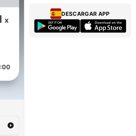
DESCARGAR APP
1
x
n,
e
t
:00