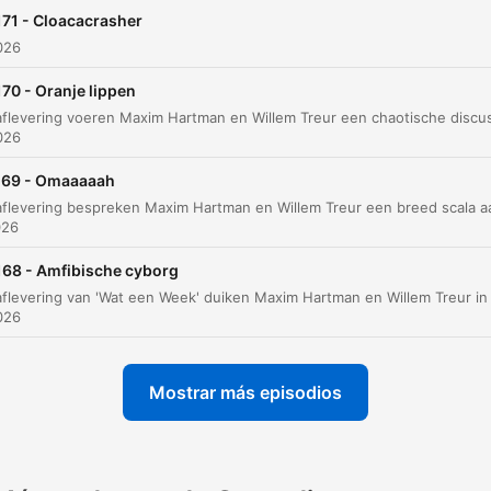
171 - Cloacacrasher
2026
70 - Oranje lippen
2026
169 - Omaaaaah
026
168 - Amfibische cyborg
2026
Mostrar más episodios