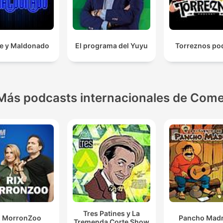
re y Maldonado
El programa del Yuyu
Torreznos po
Más podcasts internacionales de Come
Tres Patines y La
X MorronZoo
Pancho Madr
Tremenda Corte Show