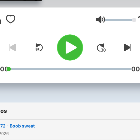
we iedere donderdag een
nieuwe aflevering, om je te
helpen om het nieuws van
Volumen
afgelopen week te vertere
zonder er aan onderdoor t
gaan. In samenwerking me
Dag en Nacht Media.
:00
00
ios
72 - Boob sweat
 2026