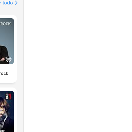
r todo
arock