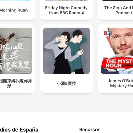
Friday Night Comedy
The Zino And 
Morning Rush
from BBC Radio 4
Podcast
姐開束縛我還你原
James O'Bri
小潘&寶拉
形
Mystery H
dios de España
Recursos