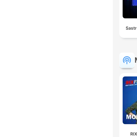
Sast
RI