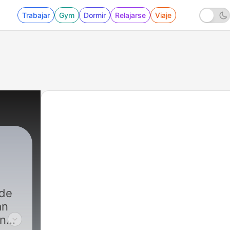
Trabajar
Gym
Dormir
Relajarse
Viaje
|
577 - #172 - Boob sweat
 de
an
en