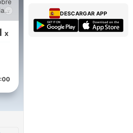
obre
ias
DESCARGAR APP
 a
a de
1
x
:00