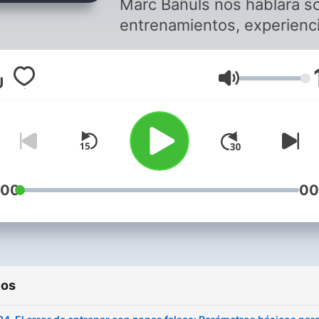
Marc Bañuls nos hablara s
entrenamientos, experienc
y dudas que pueden surgir
cualquier corredor a la hor
Volumen
mejorar en su faceta como
corredor Ocultar
:00
00
ios