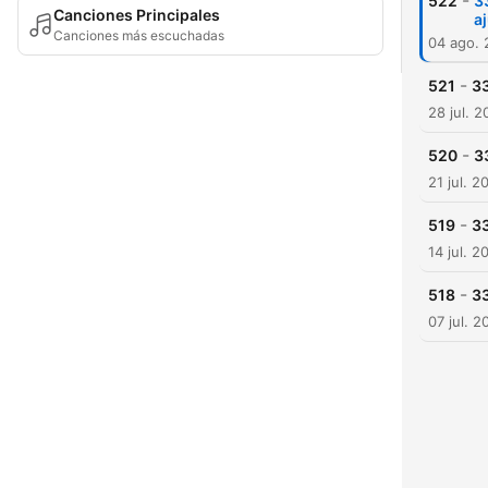
-
522
3
Canciones Principales
a
Canciones más escuchadas
04 ago.
-
521
33
28 jul. 
-
520
3
21 jul. 2
-
519
33
14 jul. 2
-
518
33
07 jul. 2