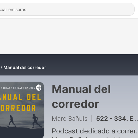
Manual del corredor
Manual del
corredor
Marc Bañuls
|
522 - 334. El error de entrenar con zonas falsas: Parámetros básicos para ajustarlas bien
Podcast dedicado a correr.