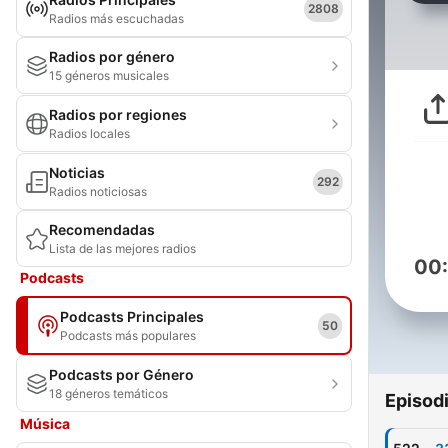
2808
Radios más escuchadas
Radios por género
15 géneros musicales
Radios por regiones
Radios locales
Noticias
292
Radios noticiosas
Recomendadas
Lista de las mejores radios
00
Podcasts
Podcasts Principales
50
Podcasts más populares
Podcasts por Género
18 géneros temáticos
Episod
Música