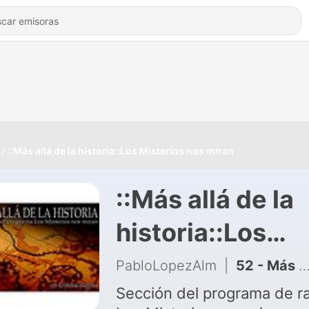
::Más allá de la historia::Los Misterios nos miran
::Más allá de la
historia::Los
Misterios nos
PabloLopezAlm
|
52 - Más Allá de la historia: 'Roma, de la historia a la leyenda parte 3'
miran
Sección del programa de r