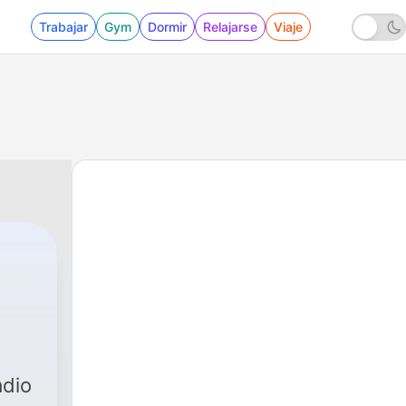
Trabajar
Gym
Dormir
Relajarse
Viaje
adio