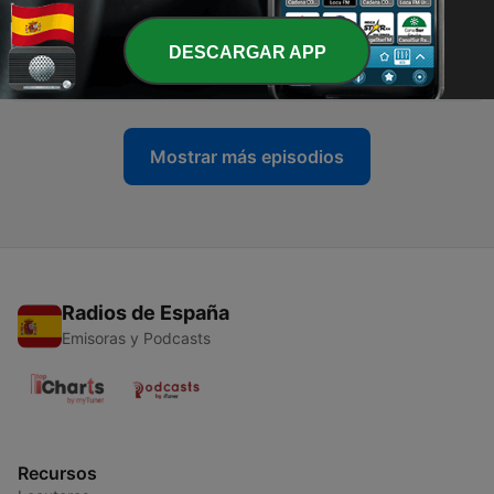
15 sep. 2023
-
DESCARGAR APP
25
Jack Kevorkian: el asesino de la eutanasia
18 ago. 2023
Mostrar más episodios
Radios de España
Emisoras y Podcasts
Recursos