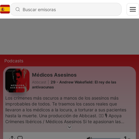
Podcasts
Médicos Asesinos
Abbcast
|
29 - Andrew Wakefield: El rey de las
antivacunas
Los crímenes más oscuros a manos de los asesinos más
improbables de todos. Te traemos los casos reales que
llevaron a los médicos a la locura, a torturar a sus pacientes
hasta la muerte. Una producción de Abbcast. 🙅‍♂ 🎙 Apoya
Crímenes Ibéricos / Médicos Asesinos Si te apasionan las
historias reales, en Audible encontrarás una enorme selección
de audiolibros de true crime. Accediendo desde este enlace
1