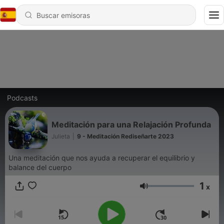
Podcasts
Meditación para una Relajación Profunda
Julieta
|
9 - Meditación Rediseñarte 2023
Una meditación que nos ayuda a recuperar el equilibrio y
balance del cuerpo
1
x
Volumen