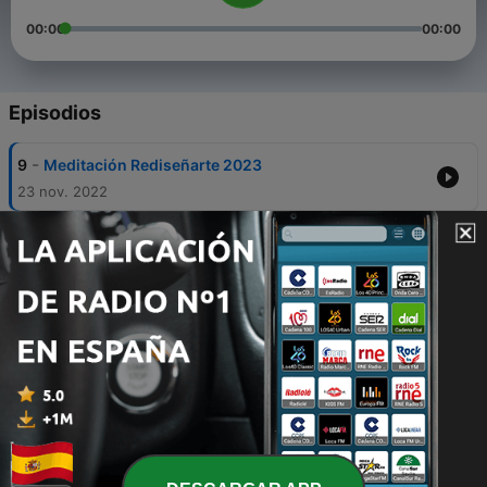
00:00
00:00
Episodios
-
9
Meditación Rediseñarte 2023
23 nov. 2022
-
8
Heridas de la Infancia
22 nov. 2022
-
7
Meditación eclipse de Luna llena en Geminis
01 dic. 2020
-
6
Ejercicio para entrar en conexión con la mente
20 mayo 2020
-
3
Ejercicio para la liberación emocional
06 abr. 2020