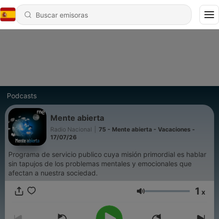
Podcasts
Mente abierta
Radio Nacional
|
75 - Mente abierta - Vacaciones -
17/07/26
Programa de servicio publico cuya misión primordial es hablar
sin tapujos de los problemas mentales y emocionales que
afectan a nuestra sociedad.
1
x
Volumen