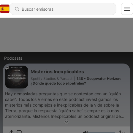
Podcasts
Misterios Inexplicables
Spotify Studios & Parcast
|
148 - Deepwater Horizon:
¿Dónde quedó todo el petróleo?
Hay demasiadas preguntas que se contestan con un “quién
sabe”. Todos los Viernes en este podcast investigamos los
misterios más complejos e inexplicables de la vida sobre la
Tierra, porque la respuesta “quién sabe” siempre es la más
aterrorizante. Misterios Inexplicables un podcast original de
Spotify y parte de Parcast Network.
1