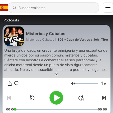
Podcasts
Misterios y Cubatas
Misterios y Cubatas
|
305 - Casa de Verges y John Titor
Una bruja del caos, un creyente primigenio y una escéptica de
mierda unidos por su pasión común: misterios y cubatas.
Siéntate con nosotros a comentar el salseo paranormal y la
chicha metarreal desde un punto de vista rigurosamente
absurdo. No olvides suscribirte a nuestro podcast y seguirnos
en Instagram y Twitter para no perderte ninguna de nuestras
estupideces. ¡Gracias por unirte al batallón de lo absurdo!
1
x
Volumen
00:00
00:00