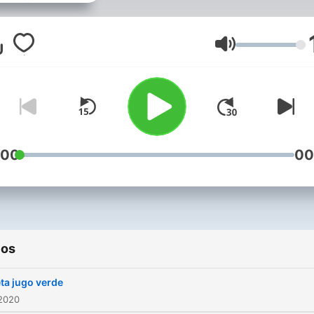
Volumen
:00
00
ios
ta jugo verde
 2020