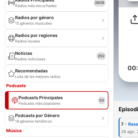
2808
Radios más escuchadas
Radios por género
15 géneros musicales
Radios por regiones
Radios locales
Noticias
292
Radios noticiosas
00
Recomendadas
Lista de las mejores radios
Podcasts
Podcasts Principales
50
Podcasts más populares
Episod
Podcasts por Género
18 géneros temáticos
-
7
Rese
Música
28 ago.