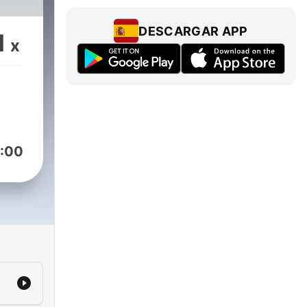
DESCARGAR APP
1
x
:00