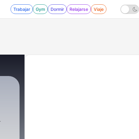
Trabajar
Gym
Dormir
Relajarse
Viaje
s
7 - Reseta jugo verde