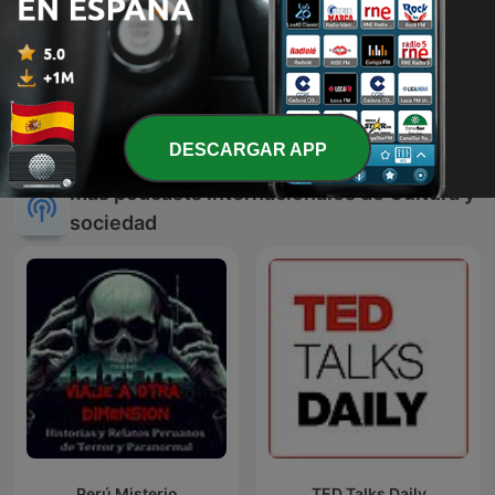
Documentos RNE
Memorias de un tambor
DESCARGAR APP
Más podcasts internacionales de Cultura y
sociedad
Perú Misterio
TED Talks Daily