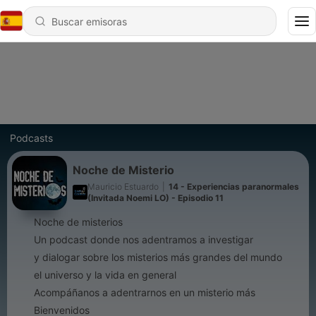
Podcasts
Noche de Misterio
Mauricio Estuardo
|
14 - Experiencias paranormales
(Invitada Noemi LO) - Episodio 11
Noche de misterios
Un podcast donde nos adentramos a investigar
y dialogar sobre los misterios más grandes del mundo
el universo y la vida en general
Acompáñanos a adentrarnos en un misterio más
Bienvenidos