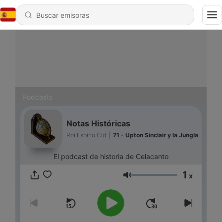
Podcasts
Notas Históricas
Roi Espino Cid
|
71 - Upton Sinclair y la Jungla
El podcast de historia de Celacanto
1
x
Volumen