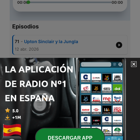
00:00
00:00
Episodios
-
71
Upton Sinclair y la Jungla
12 abr. 2026
-
70
El juicio del collar
14 sep. 2025
-
69
Cagliostro ¡Magia Negra!
08 sep. 2025
-
68
La Rosa de Versalles
02 sep. 2025
-
67
La posada Sangrienta
03 ene. 2018
DESCARGAR APP