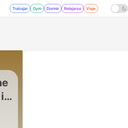
Trabajar
Gym
Dormir
Relajarse
Viaje
he
in
|
27 - 1. Євангелія від Матвія