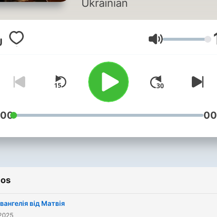
Ukrainian
Volumen
:00
00
ios
Євангелія від Матвія
 2025