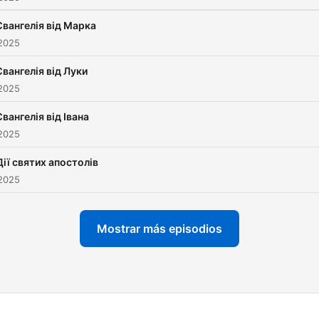
Євангелія від Марка
 2025
Євангелія від Луки
 2025
Євангелія від Івана
 2025
Дії святих апостолів
 2025
Mostrar más episodios