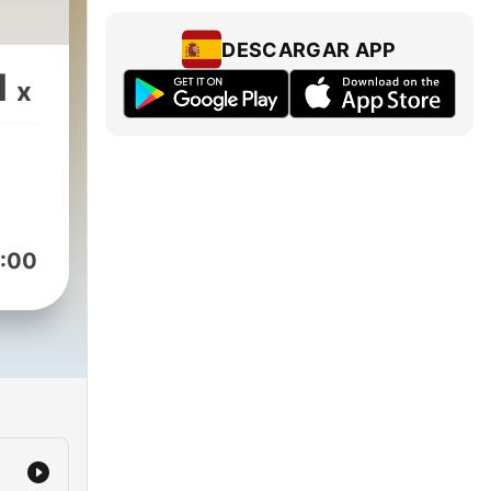
DESCARGAR APP
1
x
:00