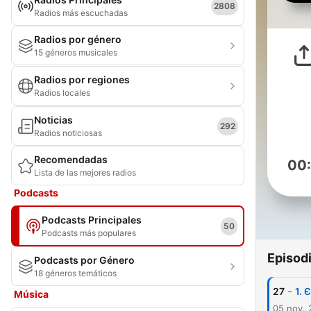
2808
Radios más escuchadas
Radios por género
15 géneros musicales
Radios por regiones
Radios locales
Noticias
292
Radios noticiosas
Recomendadas
00
Lista de las mejores radios
Podcasts
Podcasts Principales
50
Podcasts más populares
Episod
Podcasts por Género
18 géneros temáticos
-
27
1. 
Música
05 nov.