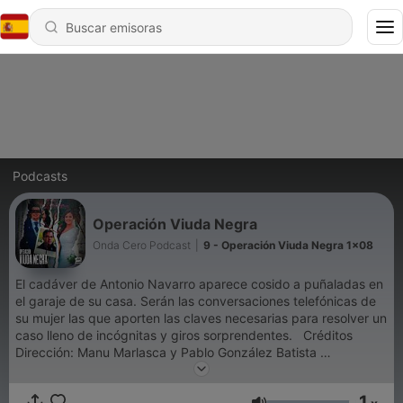
Podcasts
Operación Viuda Negra
Onda Cero Podcast
|
9 - Operación Viuda Negra 1x08
El cadáver de Antonio Navarro aparece cosido a puñaladas en
el garaje de su casa. Serán las conversaciones telefónicas de
su mujer las que aporten las claves necesarias para resolver un
caso lleno de incógnitas y giros sorprendentes. Créditos
Dirección: Manu Marlasca y Pablo González Batista
Guion: Manu Marlasca y Pablo González Batista Narración:
Manu Marlasca Voces: Victoria Verdier y David Gabás Música:
1