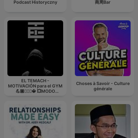
Podcast Historyczny
商周Bar
EL TEMACH -
Choses à Savoir - Culture
MOTIVACIÓN para el GYM
générale
💪🏼🏋🏻‍♀🔱 💥MODO
GUERRA💥