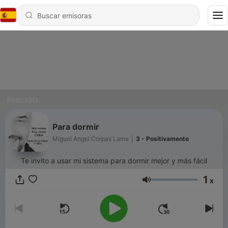
Podcasts
Para dormir
Miguel Angel Corpas Lama
|
3 - Positivamente
Te invito a usar mi sistema para dormir mejor y más fácil
1
x
Volumen