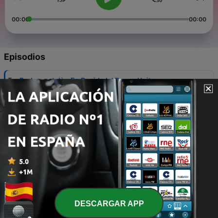
00:00
00:00
Episodios
-
5
Parlem català - En David, del Regne Unit
25 jul. 2024
-
4
Parlem català - La Kauutar, del Marroc
01 sep. 2024
-
3
Parlem català - En Javier, de Ciudad Real
08 sep. 2024
-
2
Parlem català - La Patri, d'Andalusia
09 sep. 2024
DESCARGAR APP
-
1
Parlem català - La Patty, d'Hondures
09 sep. 2024