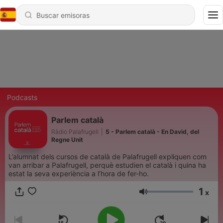
Podcasts
Parlem català
Ràdio Palafrugell
|
5 - Parlem català - En David, del
Regne Unit
L’alumnat dels cursos de català de Palafrugell expliquen com
van arribar a Palafrugell, perquè estudien el català i quina ha
estat la seva experiència a l’hora de fer-ho.
1
x
Volumen