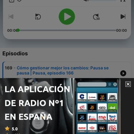
x
Volumen
00:00
00:00
Episodios
-
169
Cómo gestionar mejor los cambios: Pausa se
pausa | Pausa, episodio 166
01 jul. 2026
-
168
Se llama soledad | Pausa, episodio 165
24 jun. 2026
-
167
La moda se ha vuelto loca | Pausa, episodio 164
17 jun. 2026
-
166
Qué pasa cuando hablamos con las máquinas |