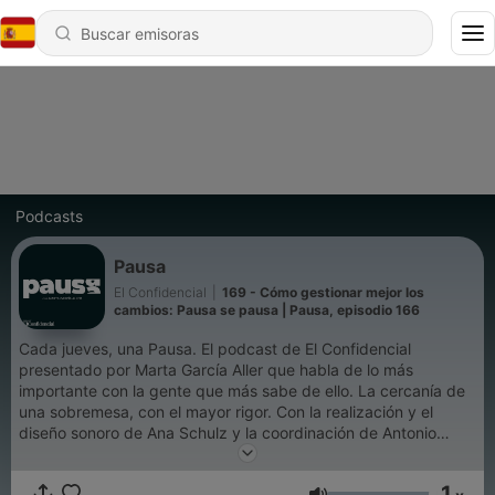
Podcasts
Pausa
El Confidencial
|
169 - Cómo gestionar mejor los
cambios: Pausa se pausa | Pausa, episodio 166
Cada jueves, una Pausa. El podcast de El Confidencial
presentado por Marta García Aller que habla de lo más
importante con la gente que más sabe de ello. La cercanía de
una sobremesa, con el mayor rigor. Con la realización y el
diseño sonoro de Ana Schulz y la coordinación de Antonio
Martín.
1