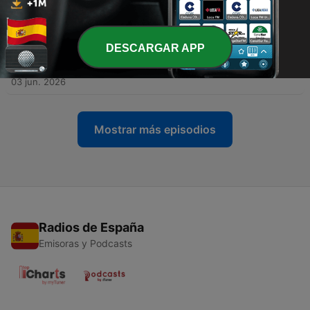
Pausa, episodio 163
10 jun. 2026
-
165
Mirar al cielo cuando se rompe el Sol: qué nos
DESCARGAR APP
dicen los eclipses de la vida | Pausa, episodio
162
03 jun. 2026
Mostrar más episodios
Radios de España
Emisoras y Podcasts