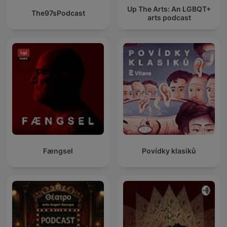
Up The Arts: An LGBQT+
The97sPodcast
arts podcast
Fængsel
Povídky klasiků