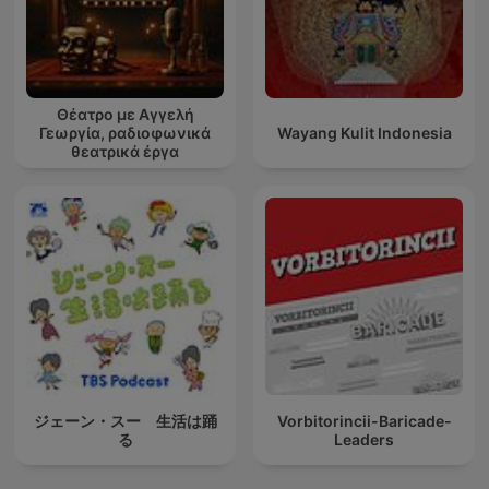
Θέατρο με Αγγελή
Γεωργία, ραδιοφωνικά
Wayang Kulit Indonesia
θεατρικά έργα
ジェーン・スー 生活は踊
Vorbitorincii-Baricade-
る
Leaders