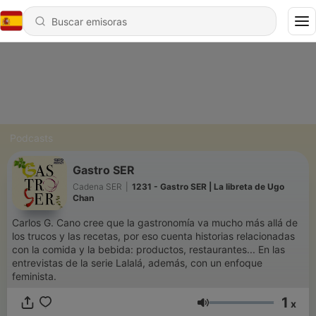
Podcasts
Gastro SER
Cadena SER
|
1231 - Gastro SER | La libreta de Ugo
Chan
Carlos G. Cano cree que la gastronomía va mucho más allá de
los trucos y las recetas, por eso cuenta historias relacionadas
con la comida y la bebida: productos, restaurantes... En las
entrevistas de la serie Lalalá, además, con un enfoque
feminista.
1
x
Volumen