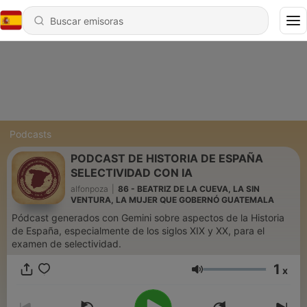
Podcasts
PODCAST DE HISTORIA DE ESPAÑA
SELECTIVIDAD CON IA
alfonpoza
|
86 - BEATRIZ DE LA CUEVA, LA SIN
VENTURA, LA MUJER QUE GOBERNÓ GUATEMALA
Pódcast generados con Gemini sobre aspectos de la Historia
de España, especialmente de los siglos XIX y XX, para el
examen de selectividad.
1
x
Volumen