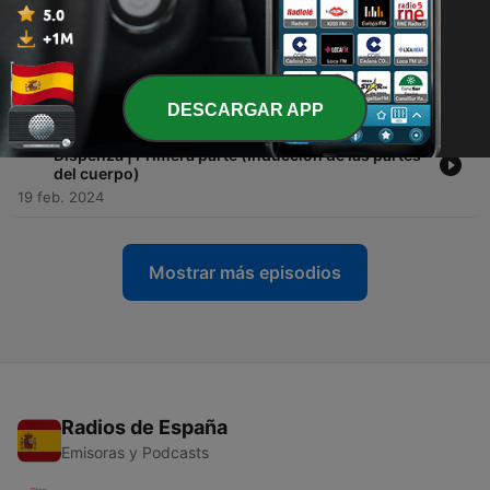
-
56
57. Meditación para transformar tu vida, de Joe
Dispenza | Segunda parte (Deja de ser el mismo
de siempre)
11 mar. 2024
DESCARGAR APP
-
55
56. Meditación para transformar tu vida, de Joe
Dispenza | Primera parte (Inducción de las partes
del cuerpo)
19 feb. 2024
Mostrar más episodios
Radios de España
Emisoras y Podcasts