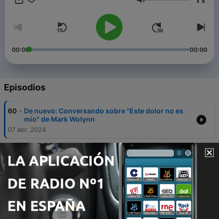
x
camino de Noé y Larissa.
Volumen
Síguenos en vivo a través de Youtube los lunes y martes.
También forma parte de nuestra comunidad en instagram para
más consejos ;)
¡Bonita vida!
00:00
00:00
Episodios
-
60
De nuevo: Conversando sobre "Este dolor no es
mío" de Mark Wolynn
07 abr. 2024
-
59
60. Meditación completa para transformar tu vida,
de Joe Dispenza | Deja de ser tú
01 abr. 2024
-
58
59. Meditación para transformar tu vida, de Joe
Dispenza | Cuarta parte (Crea una menta nueva
para tu nuevo futuro)
25 mar. 2024