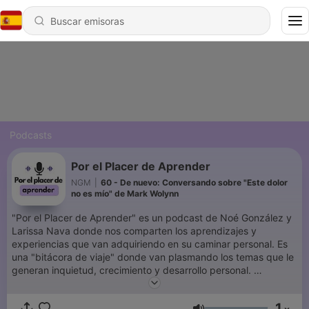
Podcasts
Por el Placer de Aprender
NGM
|
60 - De nuevo: Conversando sobre "Este dolor
no es mío" de Mark Wolynn
"Por el Placer de Aprender" es un podcast de Noé González y
Larissa Nava donde nos comparten los aprendizajes y
experiencias que van adquiriendo en su caminar personal. Es
una "bitácora de viaje" donde van plasmando los temas que le
generan inquietud, crecimiento y desarrollo personal.
Aquí podrás encontrar conclusiones personales de libros,
películas, series, música o cualquier cosa que se cruce por el
1