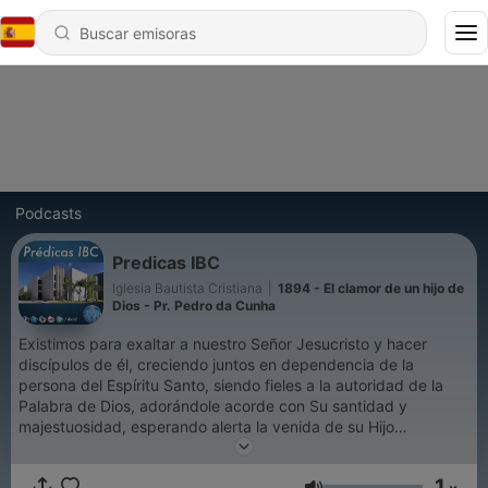
Podcasts
Predicas IBC
Iglesia Bautista Cristiana
|
1894 - El clamor de un hijo de
Dios - Pr. Pedro da Cunha
Existimos para exaltar a nuestro Señor Jesucristo y hacer
discípulos de él, creciendo juntos en dependencia de la
persona del Espíritu Santo, siendo fieles a la autoridad de la
Palabra de Dios, adorándole acorde con Su santidad y
majestuosidad, esperando alerta la venida de su Hijo
Jesucristo.
1