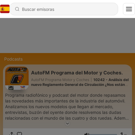
Podcasts
AutoFM Programa del Motor y Coches.
AutoFM Programa Motor y Coches
|
10242 - Análisis del
nuevo Reglamento General de Circulación ¿Nos están
contando la verdad sobre los accidentes de tráfico?
Programa radiofónico y podcast del motor donde repasamos
las novedades más importantes de la industria del automóvil.
Analizamos los nuevos modelos que llegan al mercado,
entrevistas, buzón del oyente donde resolvemos las dudas
relacionadas con el mundo de las cuatro y dos ruedas. Además
hacemos un seguimiento completo de las 24 Horas de Le Mans
y del Dakar. Nos puedes escuchar en ONDA CERO Madrid Sur
1