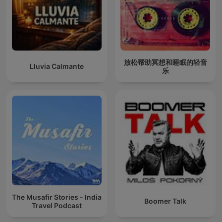
放松帮助冥想和睡眠的轻音
Lluvia Calmante
乐
The Musafir Stories - India
Boomer Talk
Travel Podcast