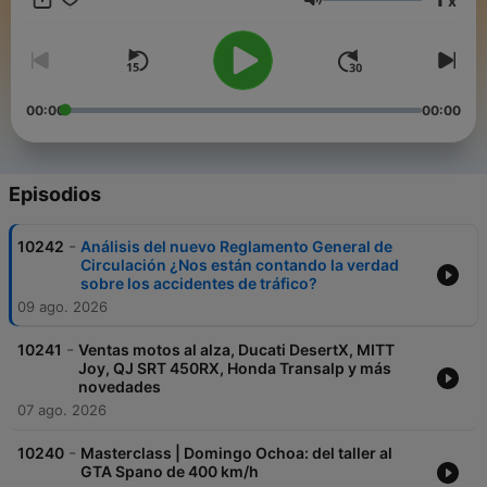
x
y ONDA CERO Jaén, los viernes desde las 19:00 horas hasta
Volumen
las 21:00 horas, en riguroso directo.
00:00
00:00
Episodios
-
10242
Análisis del nuevo Reglamento General de
Circulación ¿Nos están contando la verdad
sobre los accidentes de tráfico?
09 ago. 2026
-
10241
Ventas motos al alza, Ducati DesertX, MITT
Joy, QJ SRT 450RX, Honda Transalp y más
novedades
07 ago. 2026
-
10240
Masterclass | Domingo Ochoa: del taller al
GTA Spano de 400 km/h