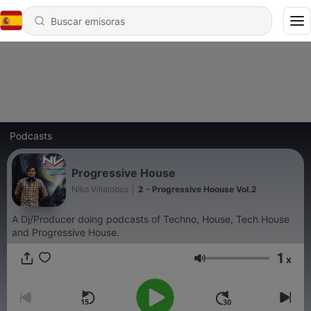
Podcasts
Progressive House
Niko Villalobos
|
2 - Progressive Hoouse Vol.2
A Dj/Producer doing podcasts of Techno, House, Tech House
and Progressive House.
1
x
Volumen