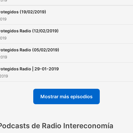
2019
incendios, robos, estafas,
rotegidos (19/02/2019)
hurtos, secuestros,
2019
terremotos, inundaciones,
rotegidos Radio (12/02/2019)
bulliyng, acoso, accidentes
2019
civerbulliyng, terrorismo,
violencia de género etc., e
rotegidos Radio (05/02/2019)
2019
son algunos de los temas 
nos preocupan y que
rotegidos Radio | 29-01-2019
abordamos con los mejore
2019
expertos de la seguridad d
estado, de la seguridad
Mostrar más episodios
privada, empresarios y
ciudadanos. Informamos s
las tecnologías más actual
Podcasts de Radio Intereconomía
de seguridad integral, los