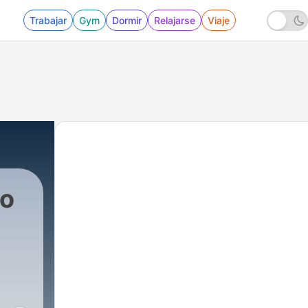
Trabajar
Gym
Dormir
Relajarse
Viaje
io
427 - Protegidos Radio (26/02/2019)