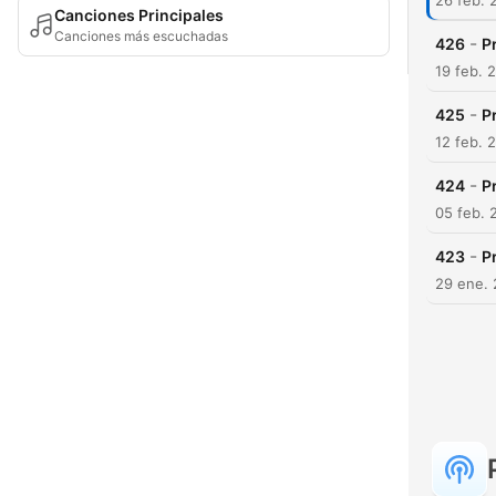
26 feb. 
Canciones Principales
Canciones más escuchadas
-
426
P
19 feb. 
-
425
P
12 feb. 
-
424
P
05 feb. 
-
423
P
29 ene. 