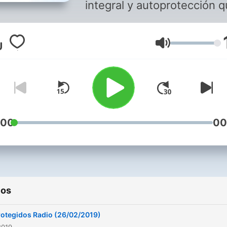
integral y autoprotección q
través de las ondas quiere
ayudar a los ciudadanos a 
Volumen
empresas y actividades
sociales a prevenir y a
reaccionar frente a los ries
antisociales, vandálicos,
tecnológicos, climatológico
cualquier otro que pudiera
:00
00
aparecer en sus actividad
laborales o sociales. Prote
la familia, sus bienes y
propiedades es vital para l
ios
convivencia; divulgamos el
conocimiento en la preven
rotegidos Radio (26/02/2019)
y la reacción frente a