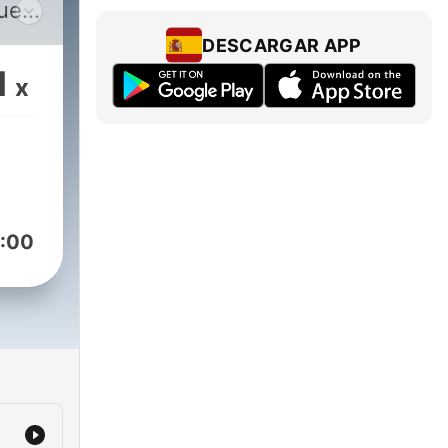
ue a
DESCARGAR APP
sus
1
x
gos:
s y
:00
es
ger a
a
ción