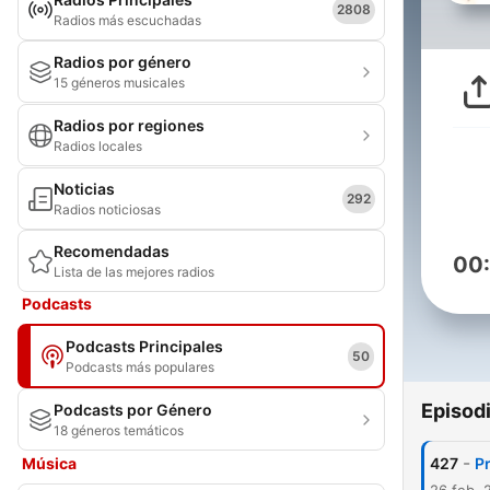
2808
Radios más escuchadas
Radios por género
15 géneros musicales
Radios por regiones
Radios locales
Noticias
292
Radios noticiosas
Recomendadas
00
Lista de las mejores radios
Podcasts
Podcasts Principales
50
Podcasts más populares
Episod
Podcasts por Género
18 géneros temáticos
-
Música
427
P