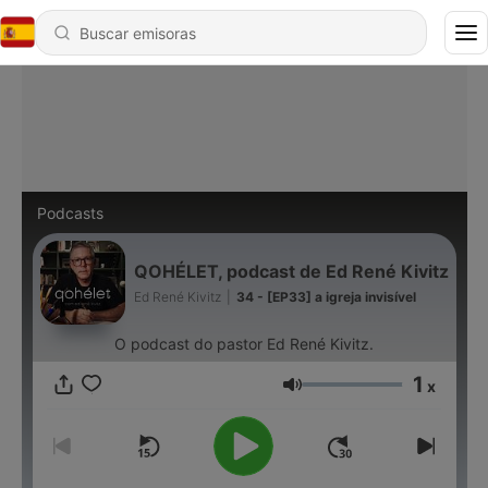
Podcasts
QOHÉLET, podcast de Ed René Kivitz
Ed René Kivitz
|
34 - [EP33] a igreja invisível
O podcast do pastor Ed René Kivitz.
1
x
Volumen