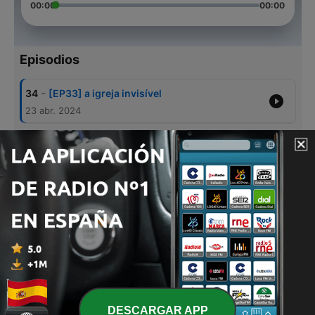
00:00
00:00
Episodios
-
34
[EP33] a igreja invisível
23 abr. 2024
-
33
[EP32] teologia do domínio
09 abr. 2024
-
32
[EP31] Ateísmo
26 ene. 2024
-
31
[EP30] Banalidade do mal
18 ene. 2024
-
30
[EP29] Morte e pós-morte
10 ene. 2024
DESCARGAR APP