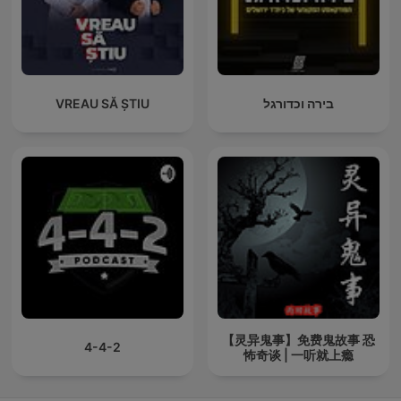
VREAU SĂ ȘTIU
בירה וכדורגל
【灵异鬼事】免费鬼故事 恐
4-4-2
怖奇谈 | 一听就上瘾