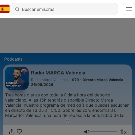
Podcasts
Radio MARCA Valencia
Radio Marca Valencia
|
979 - Directo Marca Valencia
26/06/2026
Tres horas diarias con toda la última hora del deporte
valenciano. A las 15h tendrás disponible Directo Marca
Valencia, nuestro programa de mediodía que puedes escuchar
en directo de 13:05 a 15:00. Sobre las 20h, encontrarás
Marcador Valencia, una hora de repaso a la actualidad de la
tarde que emitimos en directo de 19:00 a 20:00.
1
x
Volumen