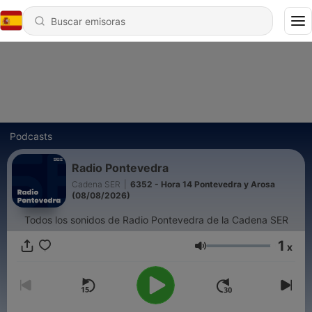
Podcasts
Radio Pontevedra
Cadena SER
|
6352 - Hora 14 Pontevedra y Arosa
(08/08/2026)
Todos los sonidos de Radio Pontevedra de la Cadena SER
1
x
Volumen