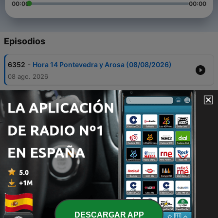
00:00
00:00
Episodios
-
6352
Hora 14 Pontevedra y Arosa (08/08/2026)
08 ago. 2026
-
6351
Hora 14 Galicia (08/08/2026)
08 ago. 2026
-
6350
A Vivir Galicia (08/08/2026)
08 ago. 2026
-
6349
La Tertulia (08/08/2026)
08 ago. 2026
-
6348
Pregón Peregrina 2026 - Ramón Rozas
08 ago. 2026
DESCARGAR APP