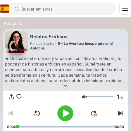
Podcasts
Relatos Eróticos
Relatos Studio
|
5 - La Aventura Inesperada en el
Autobús
🔥 Descubre el erotismo y la pasión con "Relatos Eróticos", tu
podcast de historias eróticas en español. Sumérgete en
cuentos para adultos y narraciones sensuales donde la rutina
se transforma en aventura. Cada semana, te traemos
audiorrelatos audaces para redescubrir la intimidad, explorar
fantasías y escuchar confesiones íntimas. 🎧 Si buscas un
espacio para explorar los límites del deseo, el amor y el placer,
1
x
únete a nuestra travesía. "Relatos Studio" te espera para
Volumen
encender esa chispa que creías perdida. 🎙️ Temas: Relatos de
pasión, cuentos eróticos, deseo, intimidad, amor y fantasías.
00:00
00:00