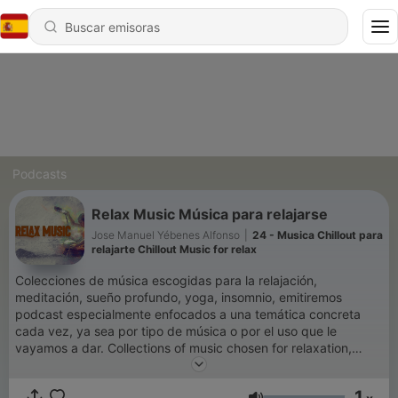
Podcasts
Relax Music Música para relajarse
Jose Manuel Yébenes Alfonso
|
24 - Musica Chillout para
relajarte Chillout Music for relax
Colecciones de música escogidas para la relajación,
meditación, sueño profundo, yoga, insomnio, emitiremos
podcast especialmente enfocados a una temática concreta
cada vez, ya sea por tipo de música o por el uso que le
vayamos a dar. Collections of music chosen for relaxation,
meditation, deep sleep, yoga, insomnia, we will broadcast a
podcast especially focused on a specific theme each time,
1