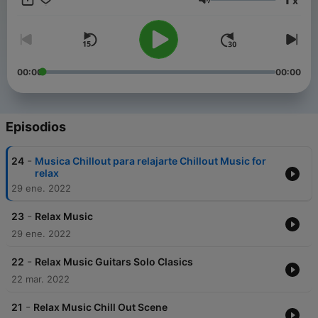
x
either by type of music or by the use that we are going to give
Volumen
it.
00:00
00:00
Episodios
-
24
Musica Chillout para relajarte Chillout Music for
relax
29 ene. 2022
-
23
Relax Music
29 ene. 2022
-
22
Relax Music Guitars Solo Clasics
22 mar. 2022
-
21
Relax Music Chill Out Scene