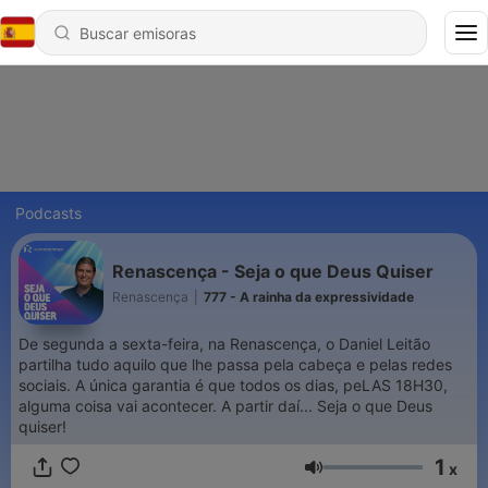
Podcasts
Renascença - Seja o que Deus Quiser
Renascença
|
777 - A rainha da expressividade
De segunda a sexta-feira, na Renascença, o Daniel Leitão
partilha tudo aquilo que lhe passa pela cabeça e pelas redes
sociais. A única garantia é que todos os dias, peLAS 18H30,
alguma coisa vai acontecer. A partir daí... Seja o que Deus
quiser!
1
x
Volumen