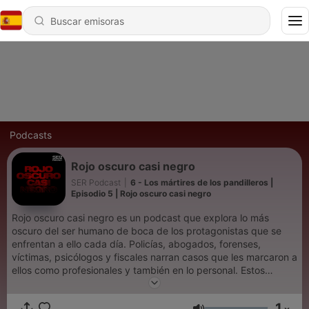
Podcasts
Rojo oscuro casi negro
SER Podcast
|
6 - Los mártires de los pandilleros |
Episodio 5 | Rojo oscuro casi negro
Rojo oscuro casi negro es un podcast que explora lo más
oscuro del ser humano de boca de los protagonistas que se
enfrentan a ello cada día. Policías, abogados, forenses,
víctimas, psicólogos y fiscales narran casos que les marcaron a
ellos como profesionales y también en lo personal. Estos
capítulos desentrañan causas que destacan en la historia de la
crónica negra y supusieron un antes y un después en la vida
1