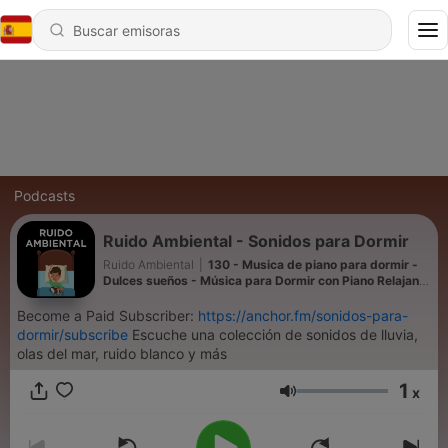
Podcasts
Ruido Ambiental - Sonidos para Dormir
Ruido Ambiental
|
130 - Musica de piano para dormir -
Dulces sueños - Música para Dormir con Piano Relajante
- Calmar la Ansiedad
Become a Paid Subscriber:
https://anchor.fm/sonidos-para-
dormir/subscribe
Escuche una colección de sonidos de lluvia,
olas del mar, ruido blanco y más
1
x
Volumen