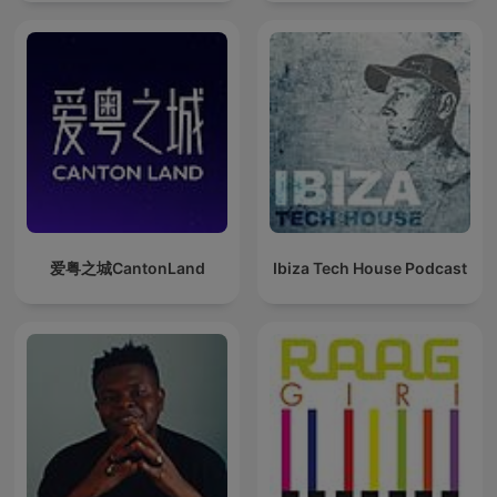
Techno Mixes
爱粤之城CantonLand
Ibiza Tech House Podcast