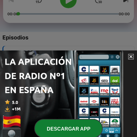
00:00
00:00
Episodios
-
5
Nadie Sabe ASMR
28 oct. 2024
-
4
Animales para dormir con Andreu Buenafuente
30 ene. 2021
-
3
Animales para dormir (Insomnio Version)
30 ene. 2021
-
2
Making of: Animales para dormir
30 ene. 2021
DESCARGAR APP
-
1
Nadie Sabe Nada: El anzuelo