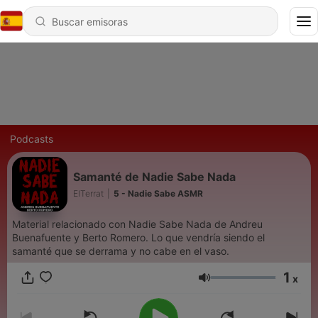
Podcasts
Samanté de Nadie Sabe Nada
ElTerrat
|
5 - Nadie Sabe ASMR
Material relacionado con Nadie Sabe Nada de Andreu
Buenafuente y Berto Romero. Lo que vendría siendo el
samanté que se derrama y no cabe en el vaso.
1
x
Volumen