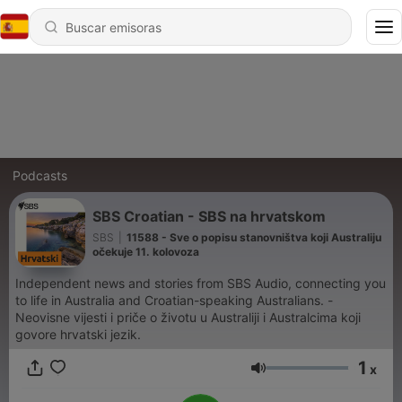
Podcasts
SBS Croatian - SBS na hrvatskom
SBS
|
11588 - Sve o popisu stanovništva koji Australiju
očekuje 11. kolovoza
Independent news and stories from SBS Audio, connecting you
to life in Australia and Croatian-speaking Australians. -
Neovisne vijesti i priče o životu u Australiji i Australcima koji
govore hrvatski jezik.
1
x
Volumen