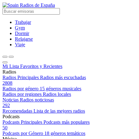
Radios de España
Trabajar
Gym
Dormir
Relajarse
Viaje
Mi Lista
Favoritos y Recientes
Radios
Radios Principales
Radios más escuchadas
2808
Radios por género
15 géneros musicales
Radios por regiones
Radios locales
Noticias
Radios noticiosas
292
Recomendadas
Lista de las mejores radios
Podcasts
Podcasts Principales
Podcasts más populares
50
Podcasts por Género
18 géneros temáticos
Música