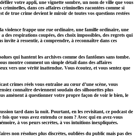
défiler votre appli, une vignette sombre, un nom de ville que vous
 criminelles, dans ces affaires criminelles racontées comme si
 de true crime devient le miroir de toutes vos questions restées
la violence frappe une rue ordinaire, une famille ordinaire, une
y a des respirations coupées, des choix impossibles, des regrets qui
ous invite à ressentir, à comprendre, à reconnaître dans ces
 résolues qui hantent les archives comme des fantômes sans tombe.
s vous montre comment un simple détail dans des affaires
eux vers une vérité inattendue. Vous écoutez, et vous sentez que
odcast crimes réels vous entraîne au cœur d’une scène, vous
nsiez connaître deviennent soudain des silhouettes plus
ous amènent à questionner votre propre façon de voir le bien, le
ssion tard dans la nuit. Pourtant, en les revisitant, ce podcast de
re fois que vous avez entendu ce nom ? Avec qui en avez-vous
émoire, à vos peurs secrètes, à vos intuitions inexpliquées.
ffaires non résolues plus discrètes, oubliées du public mais pas des