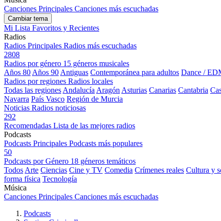
Canciones Principales
Canciones más escuchadas
Cambiar tema
Mi Lista
Favoritos y Recientes
Radios
Radios Principales
Radios más escuchadas
2808
Radios por género
15 géneros musicales
Años 80
Años 90
Antiguas
Contemporánea para adultos
Dance / ED
Radios por regiones
Radios locales
Todas las regiones
Andalucía
Aragón
Asturias
Canarias
Cantabria
Cas
Navarra
País Vasco
Región de Murcia
Noticias
Radios noticiosas
292
Recomendadas
Lista de las mejores radios
Podcasts
Podcasts Principales
Podcasts más populares
50
Podcasts por Género
18 géneros temáticos
Todos
Arte
Ciencias
Cine y TV
Comedia
Crímenes reales
Cultura y 
forma física
Tecnología
Música
Canciones Principales
Canciones más escuchadas
Podcasts