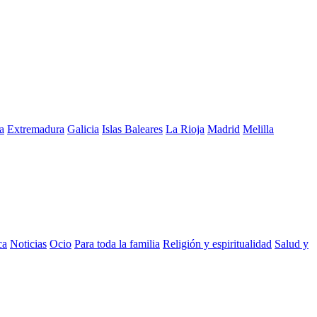
a
Extremadura
Galicia
Islas Baleares
La Rioja
Madrid
Melilla
ca
Noticias
Ocio
Para toda la familia
Religión y espiritualidad
Salud y