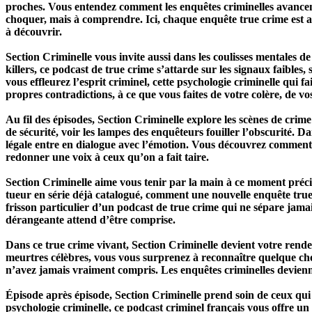
proches. Vous entendez comment les enquêtes criminelles avancent
choquer, mais à comprendre. Ici, chaque enquête true crime est ab
à découvrir.
Section Criminelle vous invite aussi dans les coulisses mentales de 
killers, ce podcast de true crime s’attarde sur les signaux faibl
vous effleurez l’esprit criminel, cette psychologie criminelle qui fa
propres contradictions, à ce que vous faites de votre colère, de vo
Au fil des épisodes, Section Criminelle explore les scènes de cr
de sécurité, voir les lampes des enquêteurs fouiller l’obscurité. 
légale entre en dialogue avec l’émotion. Vous découvrez comment 
redonner une voix à ceux qu’on a fait taire.
Section Criminelle aime vous tenir par la main à ce moment précis
tueur en série déjà catalogué, comment une nouvelle enquête true 
frisson particulier d’un podcast de true crime qui ne sépare jama
dérangeante attend d’être comprise.
Dans ce true crime vivant, Section Criminelle devient votre rende
meurtres célèbres, vous vous surprenez à reconnaître quelque chose
n’avez jamais vraiment compris. Les enquêtes criminelles devien
Épisode après épisode, Section Criminelle prend soin de ceux qui 
psychologie criminelle, ce podcast criminel français vous offre un