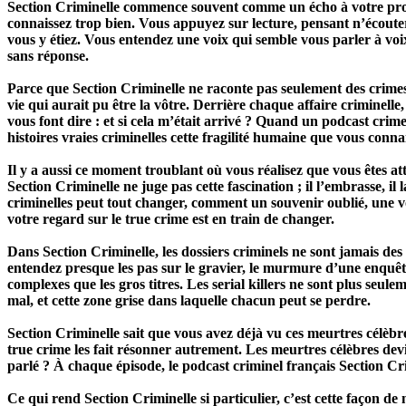
Section Criminelle commence souvent comme un écho à votre propre 
connaissez trop bien. Vous appuyez sur lecture, pensant n’écouter 
vous y étiez. Vous entendez une voix qui semble vous parler à voi
sans réponse.
Parce que Section Criminelle ne raconte pas seulement des crimes r
vie qui aurait pu être la vôtre. Derrière chaque affaire criminelle,
vous font dire : et si cela m’était arrivé ? Quand un podcast crime
histoires vraies criminelles cette fragilité humaine que vous conna
Il y a aussi ce moment troublant où vous réalisez que vous êtes at
Section Criminelle ne juge pas cette fascination ; il l’embrasse, 
criminelles peut tout changer, comment un souvenir oublié, une vo
votre regard sur le true crime est en train de changer.
Dans Section Criminelle, les dossiers criminels ne sont jamais de
entendez presque les pas sur le gravier, le murmure d’une enquêt
complexes que les gros titres. Les serial killers ne sont plus seu
mal, et cette zone grise dans laquelle chacun peut se perdre.
Section Criminelle sait que vous avez déjà vu ces meurtres célèbres
true crime les fait résonner autrement. Les meurtres célèbres dev
parlé ? À chaque épisode, le podcast criminel français Section Cri
Ce qui rend Section Criminelle si particulier, c’est cette façon de 