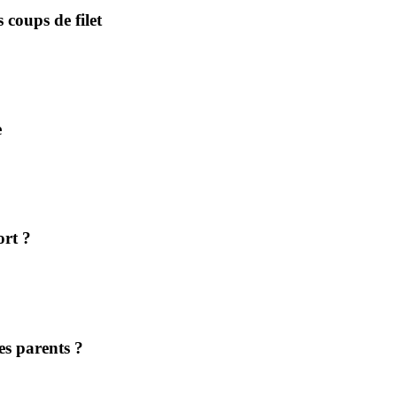
 coups de filet
e
ort ?
es parents ?