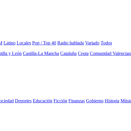
M
Latino
Locales
Pop / Top 40
Radio hablada
Variado
Todos
tilla y León
Castilla-La Mancha
Cataluña
Ceuta
Comunidad Valencian
sociedad
Deportes
Educación
Ficción
Finanzas
Gobierno
Historia
Músi