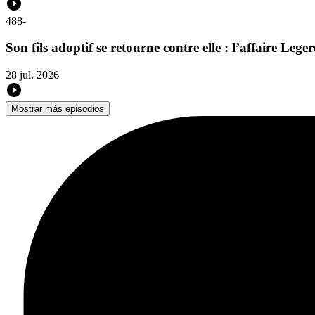
488
-
Son fils adoptif se retourne contre elle : l’affaire Legere
28 jul. 2026
Mostrar más episodios