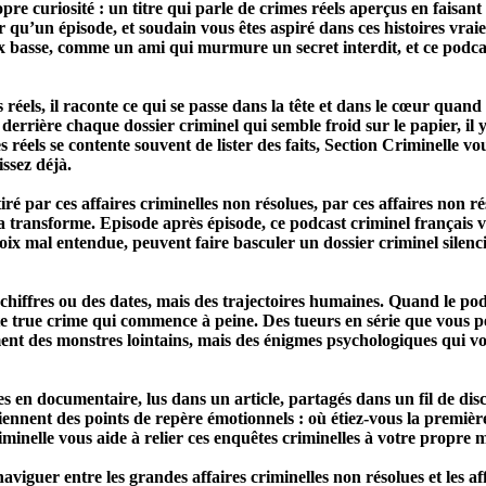
curiosité : un titre qui parle de crimes réels aperçus en faisant 
qu’un épisode, et soudain vous êtes aspiré dans ces histoires vraies
x basse, comme un ami qui murmure un secret interdit, et ce podcast
éels, il raconte ce qui se passe dans la tête et dans le cœur quand 
 derrière chaque dossier criminel qui semble froid sur le papier, il 
s réels se contente souvent de lister des faits, Section Criminelle v
issez déjà.
tiré par ces affaires criminelles non résolues, par ces affaires non
il la transforme. Episode après épisode, ce podcast criminel françai
ix mal entendue, peuvent faire basculer un dossier criminel silenci
s chiffres ou des dates, mais des trajectoires humaines. Quand le p
e true crime qui commence à peine. Des tueurs en série que vous pe
lement des monstres lointains, mais des énigmes psychologiques qui v
 en documentaire, lus dans un article, partagés dans un fil de discu
iennent des points de repère émotionnels : où étiez-vous la premiè
minelle vous aide à relier ces enquêtes criminelles à votre propre m
naviguer entre les grandes affaires criminelles non résolues et les a