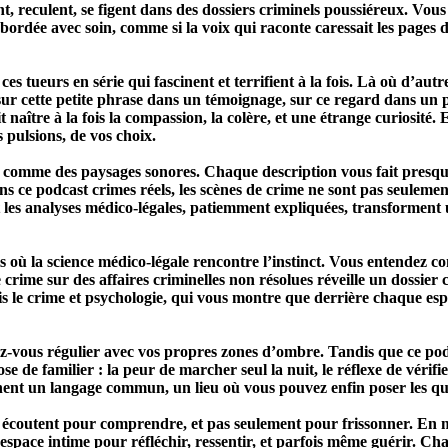
, reculent, se figent dans des dossiers criminels poussiéreux. Vous
ordée avec soin, comme si la voix qui raconte caressait les pages 
ces tueurs en série qui fascinent et terrifient à la fois. Là où d’aut
es, sur cette petite phrase dans un témoignage, sur ce regard dans 
it naître à la fois la compassion, la colère, et une étrange curiosité.
s pulsions, de vos choix.
ime comme des paysages sonores. Chaque description vous fait presq
Dans ce podcast crimes réels, les scènes de crime ne sont pas seulem
les analyses médico-légales, patiemment expliquées, transforment 
 où la science médico-légale rencontre l’instinct. Vous entendez co
crime sur des affaires criminelles non résolues réveille un dossier 
is le crime et psychologie, qui vous montre que derrière chaque espr
z-vous régulier avec vos propres zones d’ombre. Tandis que ce podca
 de familier : la peur de marcher seul la nuit, le réflexe de vérifie
nent un langage commun, un lieu où vous pouvez enfin poser les que
écoutent pour comprendre, et pas seulement pour frissonner. En mêl
 espace intime pour réfléchir, ressentir, et parfois même guérir. Cha