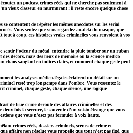
 écoutez un podcast crimes réels qui ne cherche pas seulement à
d’un vieux classeur en murmurant : il reste encore quelque chose
res se contentent de répéter les mêmes anecdotes sur les serial
un procès. Vous sentez que vous regardez au-delà du masque, que
 Et tout à coup, ces histoires vraies criminelles vous renvoient à vos
ue sentir l’odeur du métal, entendre la pluie tomber sur un ruban
ent des décors, mais des lieux de mémoire où la science médico-
un chaos sanglant en indices clairs, et comment chaque geste peut
mment les analyses médico-légales éclairent un détail sur un
criminel resté trop longtemps dans l’ombre. Vous ressentez le
it criminel, chaque geste, chaque silence, une logique
st de true crime déroule des affaires criminelles et des
r deux fois la serrure, le souvenir d’un voisin étrange que vous
stions que vous n’osez pas formuler à voix haute.
ant crimes réels, dossiers criminels, scènes de crime et
que affaire non résolue vous rappelle que tout n’est pas figé, que