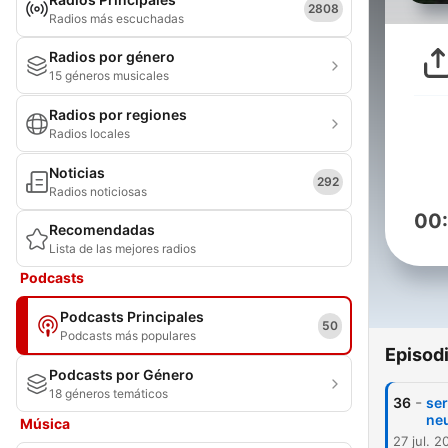
2808
Radios más escuchadas
Radios por género
15 géneros musicales
Radios por regiones
Radios locales
Noticias
292
Radios noticiosas
00
Recomendadas
Lista de las mejores radios
Podcasts
Podcasts Principales
50
Podcasts más populares
Episod
Podcasts por Género
18 géneros temáticos
-
36
ser
ne
Música
27 jul. 2