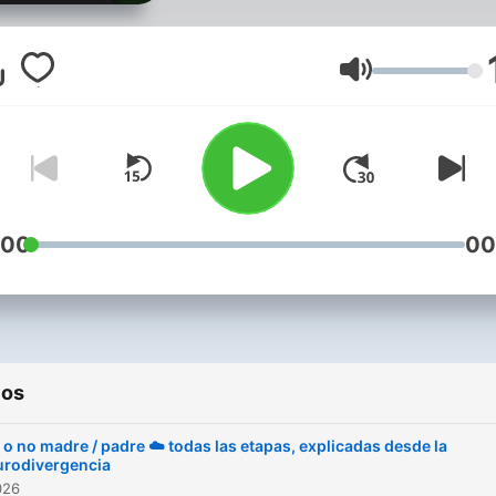
(por fin) en historias de ot
personas y validar tu
diferencia (por invisible qu
Volumen
sea). Por Jimena González
(autista y altas capacidade
detección tardía). ❤️ 🧡 💛
💚 💙 💜 Puede que te gust
contenido de Youtube
:00
00
(@Jimena_Gonz) y de
instagram
(@jimenagonzalez.in). ¡No
vemos por allí!
ios
 o no madre / padre ☁️ todas las etapas, explicadas desde la
urodivergencia
026