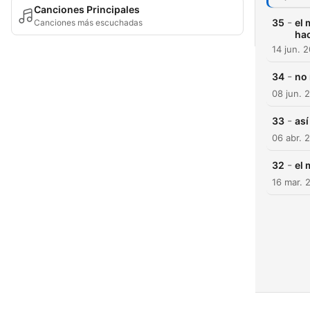
Canciones Principales
-
35
el 
Canciones más escuchadas
ha
14 jun. 
-
34
no 
08 jun. 
-
33
así
06 abr. 
-
32
el 
16 mar. 