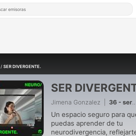
SER DIVERGENTE.
SER DIVERGENT
Jimena Gonzalez
|
36 - ser o no madre / padre ☁️ todas las etapas, explicadas desde la neurodivergencia
Un espacio seguro para qu
puedas aprender de tu
neurodivergencia, reflejart