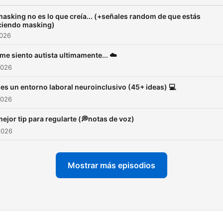
masking no es lo que creía... (+señales random de que estás
ciendo masking)
2026
me siento autista ultimamente... ☁️
2026
 es un entorno laboral neuroinclusivo (45+ ideas) 💻
2026
mejor tip para regularte (💭notas de voz)
2026
Mostrar más episodios