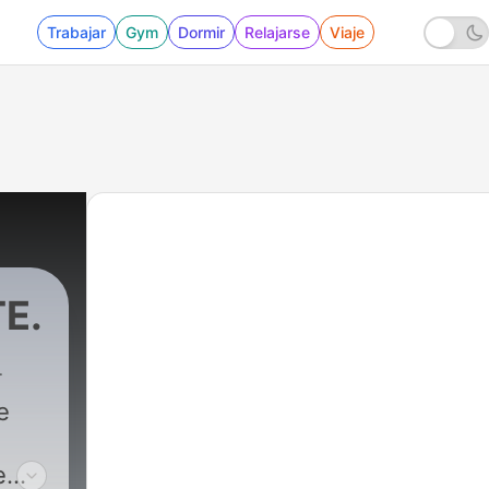
Trabajar
Gym
Dormir
Relajarse
Viaje
E.
e
e