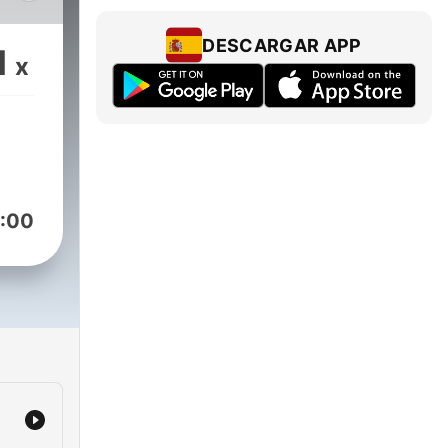
ras
DESCARGAR APP
1
x
e
s de
e mi
:00
s