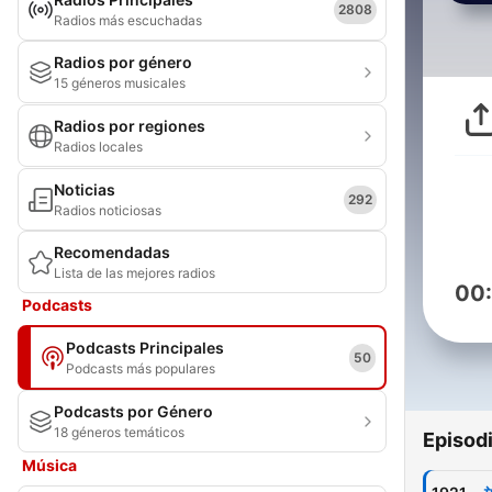
2808
Radios más escuchadas
Radios por género
15 géneros musicales
Radios por regiones
Radios locales
Noticias
292
Radios noticiosas
Recomendadas
Lista de las mejores radios
00
Podcasts
Podcasts Principales
50
Podcasts más populares
Podcasts por Género
18 géneros temáticos
Episod
Música