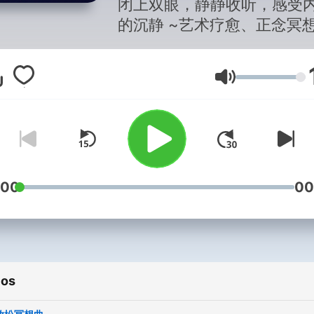
闭上双眼，静静收听，感受
道
的沉静 ~艺术疗愈、正念冥
助眠
Volumen
:00
00
ios