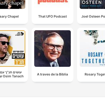
sary Chapel
That UFO Podcast
Joel Osteen P
עושים תנ"ך עם 
A traves de la Biblia
Rosary Toge
שטיינמן Osim Tanach