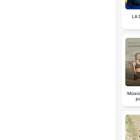
LA 
Músic
p