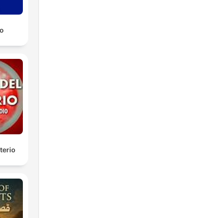
o
terio