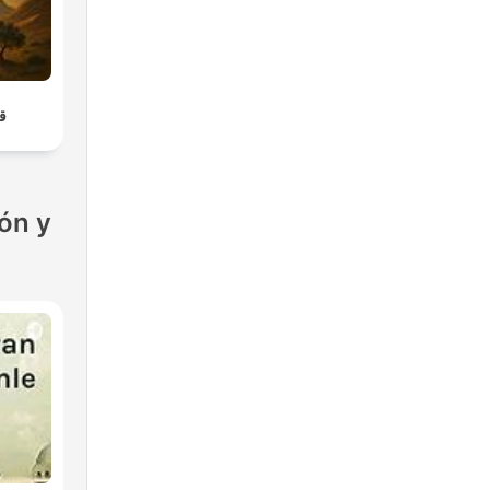
قص
ón y