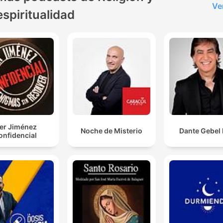
Ve
espiritualidad
ker Jiménez
Noche de Misterio
Dante Gebel 
onfidencial