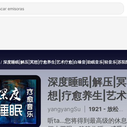
深度睡眠|解压|冥想|疗愈养生|艺术疗愈|白噪音|助眠音乐|轻音乐|苏
深度睡眠|解压|冥
想|疗愈养生|艺
愈|白噪音|助眠音
yangyangSu
|
1921 - 放松冥想曲
乐|轻音乐|苏阳
听ta...您将得到最高级的休息.