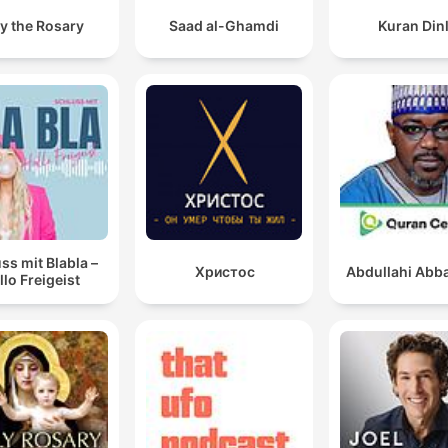
y the Rosary
Saad al-Ghamdi
Kuran Din
ss mit Blabla –
Христос
Abdullahi Abba
llo Freigeist