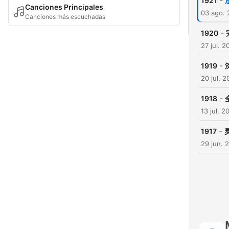
-
1921
Canciones Principales
03 ago.
Canciones más escuchadas
-
1920
27 jul. 2
-
1919
20 jul. 
-
1918
13 jul. 2
-
1917
29 jun. 