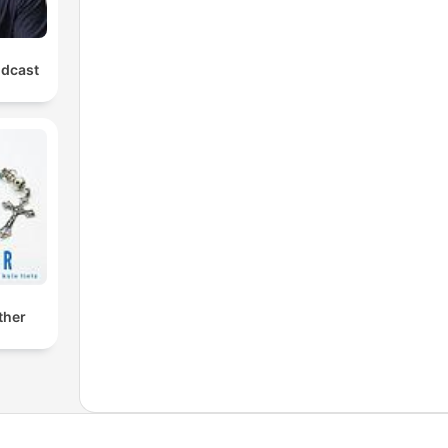
odcast
ther