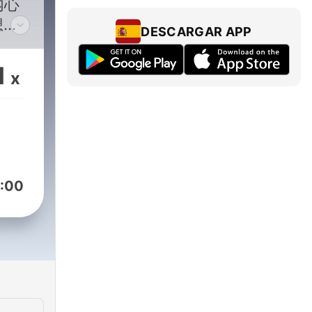
内心
想，
DESCARGAR APP
1
x
:00