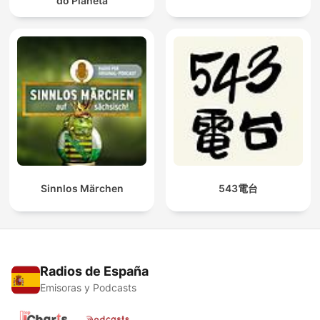
do Planeta
Sinnlos Märchen
543電台
Radios de España
Emisoras y Podcasts