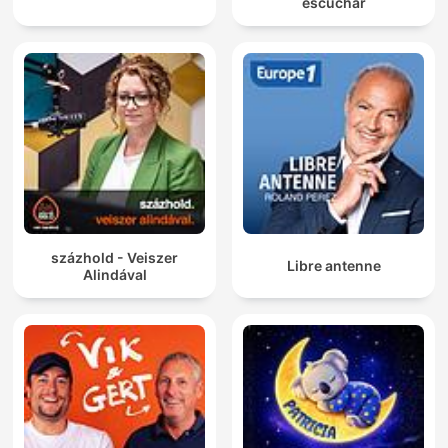
escuchar
#bajki
#bajkidladzieci
#słuchowiska
#dladzieci
#rodzina
százhold - Veiszer
Libre antenne
Alindával