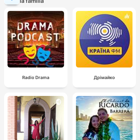
la familia
Radio Drama
Дрімайко