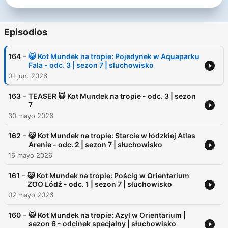
Dlaczego warto słuchać naszych bajek:
✅ Rozwijają wyobraźnie i kreatywność
Episodios
✅ Rozwijają wrażliwość dźwiękową dzięki bogatym w dźwięki,
muzykę i głosy bajkom
-
164
😺 Kot Mundek na tropie: Pojedynek w Aquaparku
✅ Mają ważny walor edukacyjny
Fala - odc. 3 | sezon 7 | słuchowisko
✅ Pozwalają odpocząć oczom od ekranu
01 jun. 2026
✅ Idealne do słuchania w podróży lub przed snem
✅ Dzieci mogą poznać klasyczne baśnie znane przez ich
-
rodziców i dziadków
163
TEASER 😺 Kot Mundek na tropie - odc. 3 | sezon
7
Naszą misją jako stowarzyszenie jest tworzenie treści dla Was
30 mayo 2026
dzieci i rodzice, dlatego wszystkie bajki znajdziecie ZA
DARMO zarówno na naszej stronie www jak i na YouTube,
-
162
😺 Kot Mundek na tropie: Starcie w łódzkiej Atlas
Spotify, Apple Podcasts i wielu innych platformach
Arenie - odc. 2 | sezon 7 | słuchowisko
podcastowych.
16 mayo 2026
🌈 Facebook - https://www.facebook.com/soundsitivekids
-
161
😺 Kot Mundek na tropie: Pościg w Orientarium
🌈 Instagram - https://www.instagram.com/soundsitive_kids
ZOO Łódź - odc. 1 | sezon 7 | słuchowisko
🌈 Strona www - https://soundsitivestudio.pl/sluchoteka/bajki-
02 mayo 2026
soundsitive-kids/
🌈 Patronite - https://patronite.pl/soundsitive-kids-bajki
-
160
😺 Kot Mundek na tropie: Azyl w Orientarium |
🌈 Buycoffee - https://buycoffee.to/soundsitivekids
sezon 6 - odcinek specjalny | słuchowisko