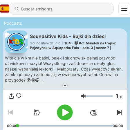
Podcasts
Soundsitive Kids - Bajki dla dzieci
Soundsitive Studio
|
164 - 😺 Kot Mundek na tropie:
Pojedynek w Aquaparku Fala - odc. 3 | sezon 7 |
słuchowisko
Witajcie w krainie baśni, bajek i słuchowisk pełnej przygód,
dźwięków i muzyki! Wszystkiego zaś dopełnia ciepły głos
naszej wspaniałej lektorki - Małgorzaty. Czas wyłączyć ekran,
zamknąć oczy i zatopić się w świecie wyobraźni. Gotowi na
przygodę? 🌍🤗🎧
W naszej krainie bajek znajdziecie:
1
x
🎶 Słuchowiska – superprodukcje pełne najróżniejszych
Volumen
głosów, muzyki, dźwięków
📖 Klasyczne baśnie braci Grimm, H. Ch. Andersena i nie tylko
📚 Współczesne bajki od wydawnictw z całej Polski
🛶 Bajki o naszym rodzinnym mieście Łodzi ❤️
😺 Nasz pierwszy serial słuchowiskowy o odważnym kocie
00:00
00:00
Mundku