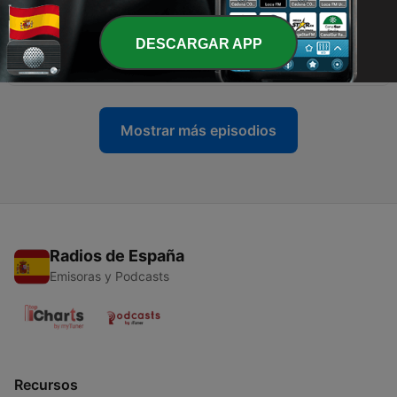
08 ene. 2026
-
133
TRANSFORMA TU CARENCIA: Rompe patrones de
DESCARGAR APP
escasez (2/5).
07 ene. 2026
Mostrar más episodios
Radios de España
Emisoras y Podcasts
Recursos