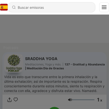
Podcasts
SRADDHA YOGA
Meditaciones, Yoga y más.
|
137 - Gratitud y Abundancia
| Meditación Día de Gracias
Vida es esto que transcurre entre la primera inhalación y la
última exhalación; así de importante es la respiración. Respira
conscientemente durante estos minutos, siente tu respiración y
conecta con ella, agradece y disfruta estar vivo. Namasté.
1
x
Volumen