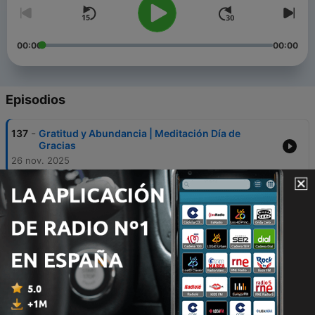
00:00
00:00
Episodios
-
137
Gratitud y Abundancia | Meditación Día de
Gracias
26 nov. 2025
-
136
RIQUEZA INCONDICIONAL: El gran cierre (5/5).
10 ene. 2026
-
135
EL ARTE DE DAR Y RECIBIR: Bendice tu
abundancia (4/5).
09 ene. 2026
-
134
TIEMPO Y ESPACIO INFINITOS: Abundancia en el
Presente (3/5).