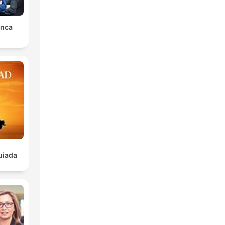
unca
uiada