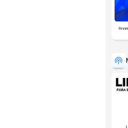
Inve
L