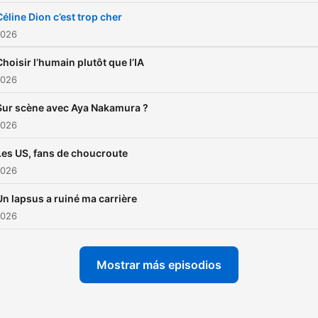
Céline Dion c’est trop cher
2026
Choisir l’humain plutôt que l’IA
2026
Sur scène avec Aya Nakamura ?
2026
Les US, fans de choucroute
2026
Un lapsus a ruiné ma carrière
2026
Mostrar más episodios