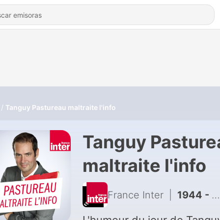
Tanguy Pastureau maltraite l'info
Tanguy Pasture
maltraite l'info
France Inter
|
1944 - Céline Dion c’est trop cher