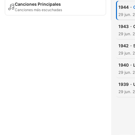
Canciones Principales
-
1944
Canciones más escuchadas
29 jun. 
-
1943
29 jun. 
-
1942
29 jun. 
-
1940
29 jun. 
-
1939
29 jun. 