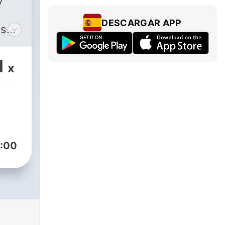
y
DESCARGAR APP
us
nce
1
x
:00