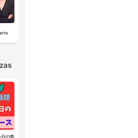
erto
nzas
今日の気