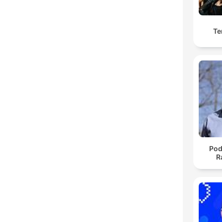
Te
Pod
R