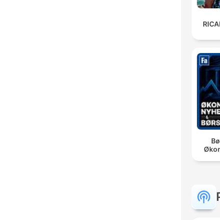
RIC
Bø
Øko