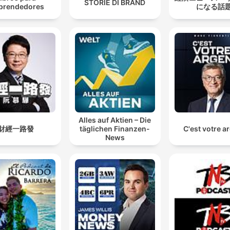
STORIE DI BRAND
prendedores
になる話
Alles auf Aktien – Die
財經一路發
täglichen Finanzen-
C'est votre a
News