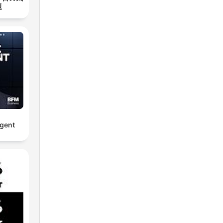
題
rgent