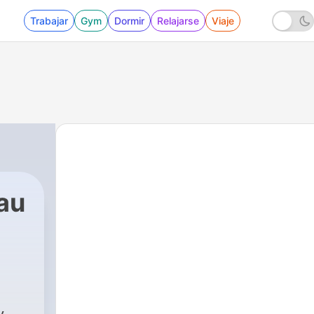
Trabajar
Gym
Dormir
Relajarse
Viaje
au