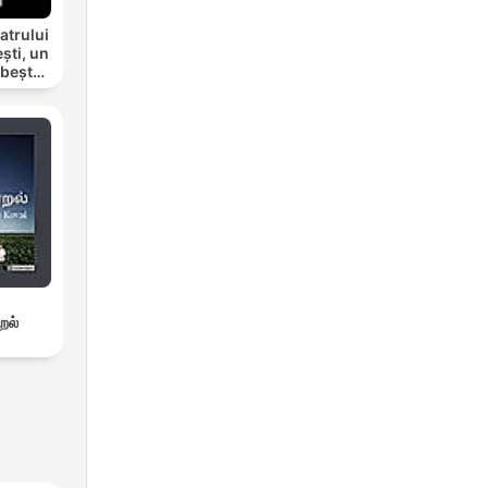
atrului
ști, un
rbește
றல்