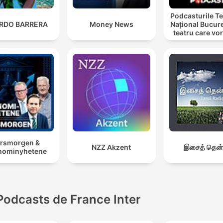
Podcasturile Te
ARDO BARRERA
Money News
Național Bucure
teatru care vo
cu tine
rsmorgen &
NZZ Akzent
இசைத் தென்
nominyhetene
Podcasts de France Inter