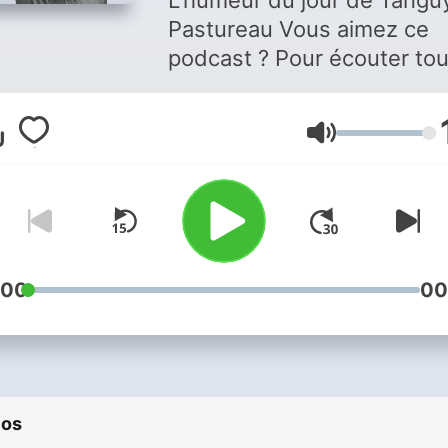
L'humeur du jour de Tangu
Pastureau Vous aimez ce
podcast ? Pour écouter to
les épisodes sans limite,
rendez-vous sur
Radio Fra
Volumen
:00
00
ios