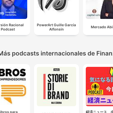
rsión Racional
PowerArt Guille García
Mercado Abi
Podcast
Alfonsín
Más podcasts internacionales de Fina
ibros para
経済ニュース 