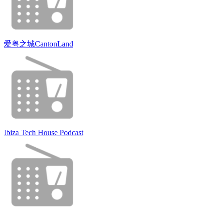
爱粤之城CantonLand
Ibiza Tech House Podcast