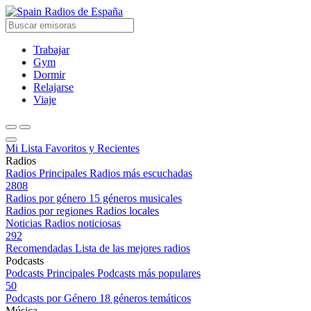
Radios de España
Trabajar
Gym
Dormir
Relajarse
Viaje
Mi Lista
Favoritos y Recientes
Radios
Radios Principales
Radios más escuchadas
2808
Radios por género
15 géneros musicales
Radios por regiones
Radios locales
Noticias
Radios noticiosas
292
Recomendadas
Lista de las mejores radios
Podcasts
Podcasts Principales
Podcasts más populares
50
Podcasts por Género
18 géneros temáticos
Música