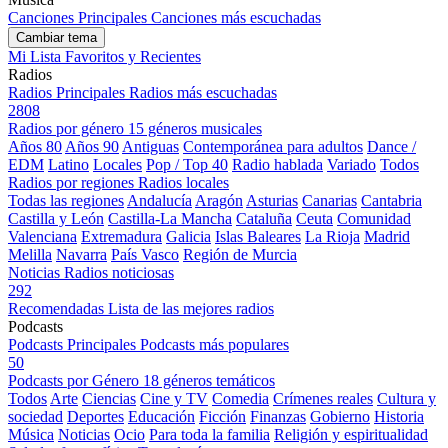
Canciones Principales
Canciones más escuchadas
Cambiar tema
Mi Lista
Favoritos y Recientes
Radios
Radios Principales
Radios más escuchadas
2808
Radios por género
15 géneros musicales
Años 80
Años 90
Antiguas
Contemporánea para adultos
Dance /
EDM
Latino
Locales
Pop / Top 40
Radio hablada
Variado
Todos
Radios por regiones
Radios locales
Todas las regiones
Andalucía
Aragón
Asturias
Canarias
Cantabria
Castilla y León
Castilla-La Mancha
Cataluña
Ceuta
Comunidad
Valenciana
Extremadura
Galicia
Islas Baleares
La Rioja
Madrid
Melilla
Navarra
País Vasco
Región de Murcia
Noticias
Radios noticiosas
292
Recomendadas
Lista de las mejores radios
Podcasts
Podcasts Principales
Podcasts más populares
50
Podcasts por Género
18 géneros temáticos
Todos
Arte
Ciencias
Cine y TV
Comedia
Crímenes reales
Cultura y
sociedad
Deportes
Educación
Ficción
Finanzas
Gobierno
Historia
Música
Noticias
Ocio
Para toda la familia
Religión y espiritualidad