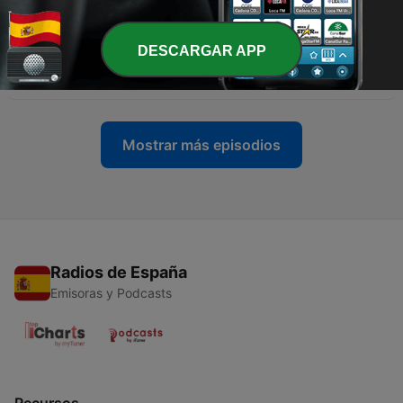
12 jul. 2026
-
79
I Was Chased by Swans! | Slow Spanish Podcast
DESCARGAR APP
Ep#79
05 jul. 2026
Mostrar más episodios
Radios de España
Emisoras y Podcasts