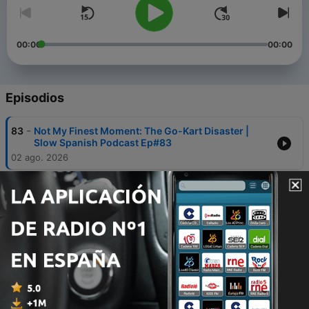
00:00
00:00
Episodios
-
83
Not My Finest Moment: The Go-Kart Disaster |
Slow Spanish Podcast Ep#83
02 ago. 2026
-
82
When Life Feels Completely Grey | Slow Spanish
Podcast Ep#82
26 jul. 2026
-
81
My Biggest Fear When Learning a New Language |
Slow Spanish Podcast Ep#81
19 jul. 2026
-
80
How Spanish Brought Us Together: Our
Immersion Trip | Slow Spanish Podcast Ep#80