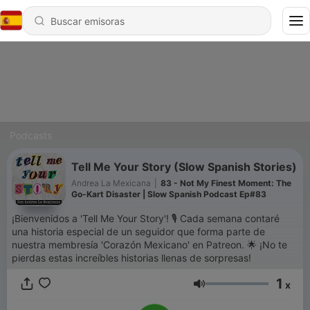
Podcasts
Tell Me Your Story (Slow Spanish Stories)
Andrea La Mexicana
|
83 - Not My Finest Moment: The
Go-Kart Disaster | Slow Spanish Podcast Ep#83
¡Bienvenidos a 'Tell Me Your Story'! 🎙️ Cada semana contaré
una historia especial de un seguidor que forma parte de
nuestra membresía 'Corazón Mexicano' en Patreon. 🌟 ¡No te
pierdas estas increíbles historias llenas de sorpresas!
1
x
Volumen