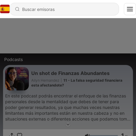
Podcasts
Un shot de Finanzas Abundantes
Ailyn Hernandez
|
11 - La falsa seguridad financiera
esta afectandote?
En este podcast podrás encontrar el enfoque de las finanzas
personales desde la mentalidad que debes de tener para
poder generar resultados, ya que muchas veces nuestras
limitantes más importantes están en nuestra cabeza y no en
situaciones externas o diferentes acciones que podamos tomar
para llegar a una meta en especifico. Un Shot de Finanzas
Abundantes, es una recopilación de conocimientos propios y
1