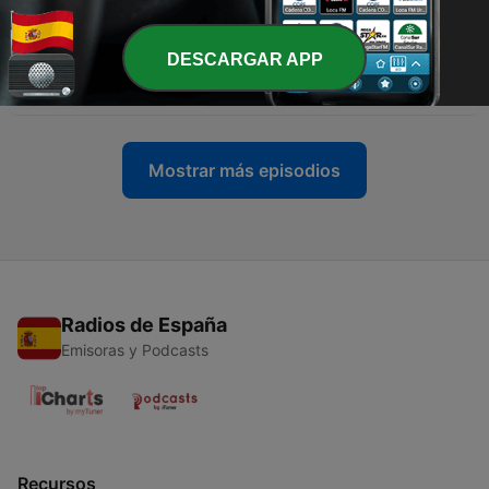
abundancia)
14 oct. 2021
DESCARGAR APP
-
7
Cómo dividir tu dinero - (Proporción inteligente)
30 sep. 2021
Mostrar más episodios
Radios de España
Emisoras y Podcasts
Recursos