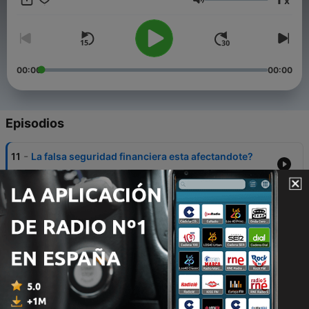
x
de terceros que pueden ayudarte a mejorar tu vida y tus
Volumen
resultados financieros aprendiendo a través de la experiencias
y resultados de otras personas y condensados en cápsulas de
5-10 min.
00:00
00:00
Episodios
-
11
La falsa seguridad financiera esta afectandote?
25 nov. 2021
-
10
El cuadrante de flujo de dinero para llegar a la
libertad financiera
05 nov. 2021
-
9
El materialismo puede dañar tus finanzas¿?
29 oct. 2021
-
8
Entrevista con Mariale Londono (Experiencias de