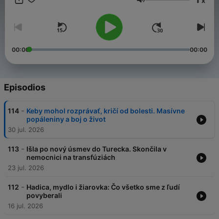
x
línie zdravotnej starostlivosti.
Volumen
00:00
00:00
Episodios
-
114
Keby mohol rozprávať, kričí od bolesti. Masívne
popáleniny a boj o život
30 jul. 2026
-
113
Išla po nový úsmev do Turecka. Skončila v
nemocnici na transfúziách
23 jul. 2026
-
112
Hadica, mydlo i žiarovka: Čo všetko sme z ľudí
povyberali
16 jul. 2026