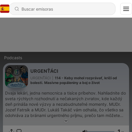
Podcasts
URGENŤÁCI
URGENŤÁCI
|
114 - Keby mohol rozprávať, kričí od
bolesti. Masívne popáleniny a boj o život
Dvaja lekári, jedna nemocnica a tisíce príbehov. Nahliadnite do
sveta rýchlych rozhodnutí a nečakaných zvratov, kde každý
deň prináša nové výzvy a nezabudnuteľné momenty. MUDr.
Jozef Fatrsík a MUDr. Lukáš Takáč vám odhalia, čo všetko sa
odohráva za bránami urgentného príjmu, prečo tam môžete
čakať aj štyri hodiny a ako sa zdanlivo všedný deň môže v
sekunde zmeniť na boj o život. Vypočujte si príbehy z prvej
1