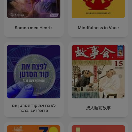
Somna med Henrik
Mindfulness in Voce
לפצח את קוד הסרטן עם
成人睡前故事
פרופ' רענן ברגר