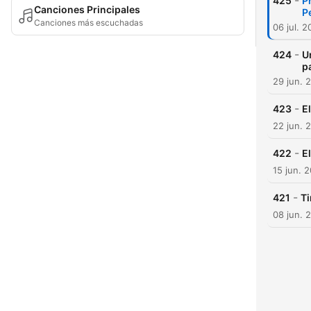
-
425
Pr
Canciones Principales
P
Canciones más escuchadas
06 jul. 
-
424
U
p
29 jun. 
-
423
E
22 jun. 
-
422
E
15 jun. 
-
421
Ti
08 jun. 