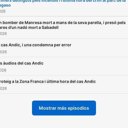
imers detinguts pels incendis i l’última hora del crim al parc de la
egaso
2026
n bomber de Manresa mort a mans de la seva parella, i presó pels
ares d’un nadó mort a Sabadell
2026
l cas Andic, i una condemna per error
2026
ls àudios del cas Andic
2026
roteig a la Zona Franca i última hora del cas Andic
2026
Mostrar más episodios