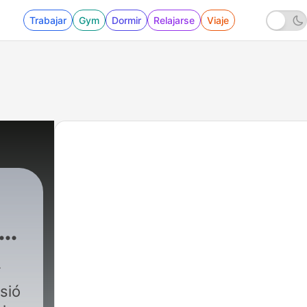
Trabajar
Gym
Dormir
Relajarse
Viaje
sió