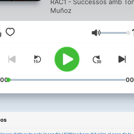
RAC1 - Successos amb Ton
Muñoz
Volumen
:00
00
ios