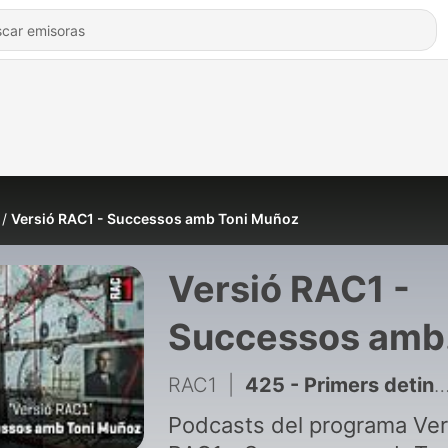
Versió RAC1 - Successos amb Toni Muñoz
Versió RAC1 -
Successos amb
Toni Muñoz
RAC1
|
425 - Primers detinguts pels incendis i l’última hora del crim al parc de la Pegaso
Podcasts del programa Ver