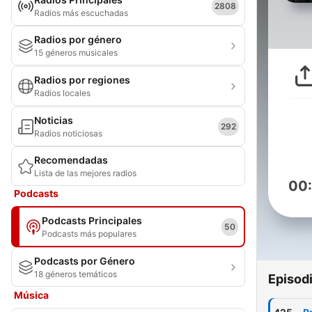
2808
Radios más escuchadas
Radios por género
15 géneros musicales
Radios por regiones
Radios locales
Noticias
292
Radios noticiosas
Recomendadas
Lista de las mejores radios
00
Podcasts
Podcasts Principales
50
Podcasts más populares
Podcasts por Género
18 géneros temáticos
Episod
Música