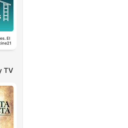
es. El
cine21
y TV