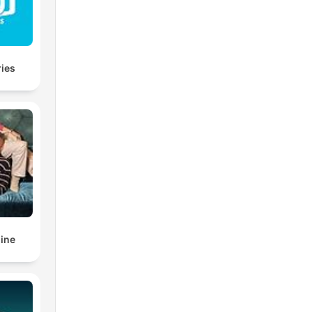
ries
line