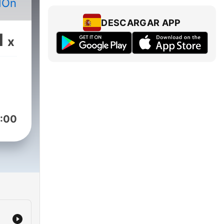
dOn
DESCARGAR APP
1
x
:00
,