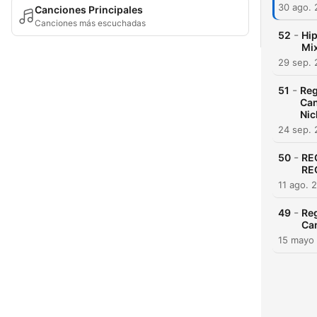
30 ago.
Canciones Principales
Canciones más escuchadas
-
52
Hip
Mix
29 sep.
-
51
Reg
Can
Nic
24 sep.
-
50
RE
RE
11 ago. 
-
49
Reg
Ca
15 mayo