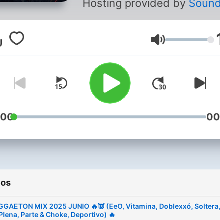
Hosting provided by
Soun
Volumen
:00
00
ios
GGAETON MIX 2025 JUNIO 🔥👿 (EeO, Vitamina, Doblexxó, Soltera
Plena, Parte & Choke, Deportivo) 🔥