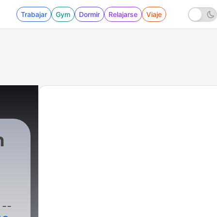
Trabajar
Gym
Dormir
Relajarse
Viaje
n
-