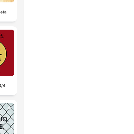
reta
3/4