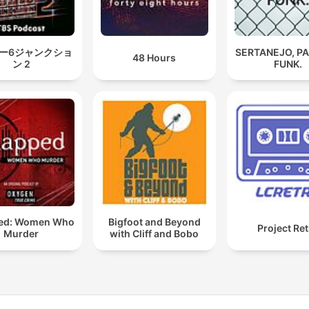
ー6ジャンクショ
SERTANEJO, P
48 Hours
ン 2
FUNK.
ed: Women Who
Bigfoot and Beyond
Project Re
Murder
with Cliff and Bobo