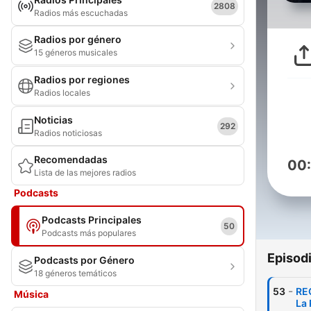
2808
Radios más escuchadas
Radios por género
15 géneros musicales
Radios por regiones
Radios locales
Noticias
292
Radios noticiosas
Recomendadas
00
Lista de las mejores radios
Podcasts
Podcasts Principales
50
Podcasts más populares
Episod
Podcasts por Género
18 géneros temáticos
-
53
RE
Música
La 