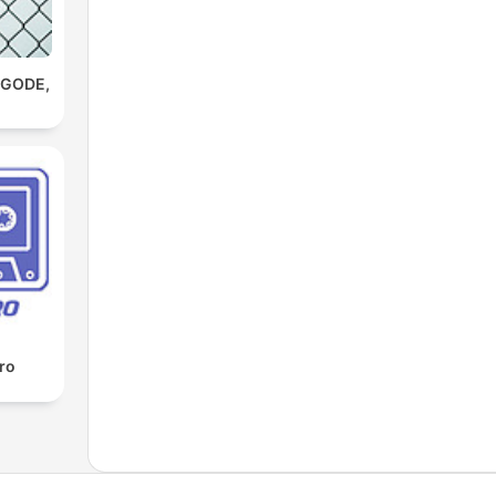
AGODE,
tro