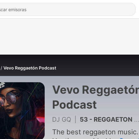
Vevo Reggaetón Podcast
Vevo Reggaetó
Podcast
DJ GQ
|
53 - REGGAETON MIX 2025 JUNIO 🔥👿 (EeO, Vitamina, Doblexxó, Soltera, La Plena, Parte & Choke, Deportivo) 🔥
The best reggaeton music. -