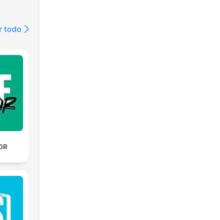
r todo
OR