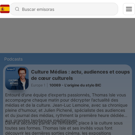
Podcasts
Culture Médias : actu, audiences et coups
de cœur culturels
Europe 1
|
10069 - L'origine du stylo BIC
Entouré d’une équipe d’experts passionnés, Thomas Isle vous
accompagne chaque matin pour décrypter l’actualité des
médias et de la culture. Jean-Luc Lemoine, avec sa chronique
pleine d’humour, et Julien Pichené, spécialiste des audiences
et du journal des médias, rythment la première heure dédiée
aux grandes tendances médiatiques.
Dans la seconde partie de l’émission, place à la culture sous
toutes ses formes. Thomas Isle et ses invités vous font
découvrir les dernières sorties cinéma, les expositions