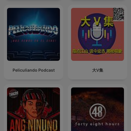
Peliculiando Podcast
大V集