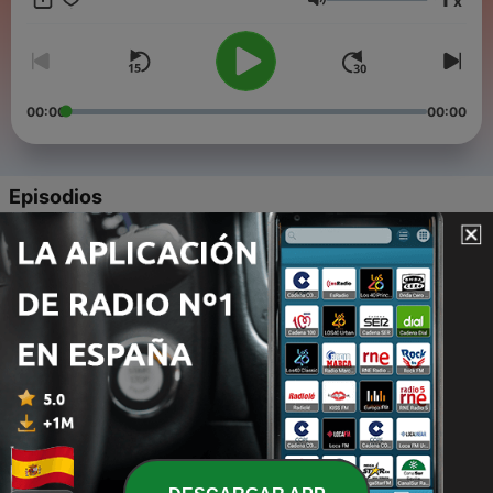
x
dakloosheid onder vrouwen en kinderen in Nederland.
Volumen
00:00
00:00
Episodios
-
5
#4 - Zo kan het ook, oplossingen in Den Bosch
27 ene. 2026
-
4
#3 - Hulp, iemand die naast je staat
22 ene. 2026
-
3
#2 - Afhankelijkheid, het zwaarste van dakloosheid
11 ene. 2026
-
2
#1 - Dakloos worden en ongezien blijven
28 dic. 2025