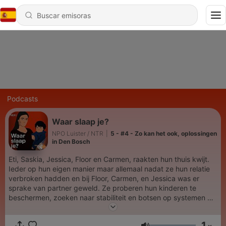
Podcasts
Waar slaap je?
NPO Luister / NTR
|
5 - #4 - Zo kan het ook, oplossingen
in Den Bosch
Eti, Saskia, Jessica, Floor en Carmen, raakten hun thuis kwijt.
Ieder op hun eigen manier maar allemaal nadat ze hun relatie
verbroken hadden en bij Floor, Carmen, en Jessica was er
sprake van partner geweld. Ze proberen hun kinderen te
beschermen, zoeken naar stabiliteit en botsen op systemen die
niet op hen zijn ingericht. De serie Waar slaap je? legt een
verborgen en pijnlijke werkelijkheid bloot: de toenemende
1